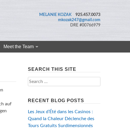
MELANIE KOZAK
925.457.0073
mkozak247@gmail.com
DRE #00766979
Meet the Team
SEARCH THIS SITE
Search
for:
en
RECENT BLOG POSTS
ch auf
igen
Les Jeux d’Été dans les Casinos :
Quand la Chaleur Déclenche des
Tours Gratuits Surdimensionnés