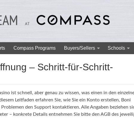
rts
Compass Programs
Buyers/Sellers
Schools
nung – Schritt-für-Schritt-
sino ist schnell, aber genau zu wissen, was einen in den einzeln
 diesem Leitfaden erfahren Sie, wie Sie ein Konto erstellen, Boni
i Problemen den Support kontaktieren. Alle Angaben beziehen si
ieter – konkrete Details entnehmen Sie bitte den AGB des jeweil