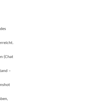
odes
rreicht.
en (Chat
stand –
enshot
aben,