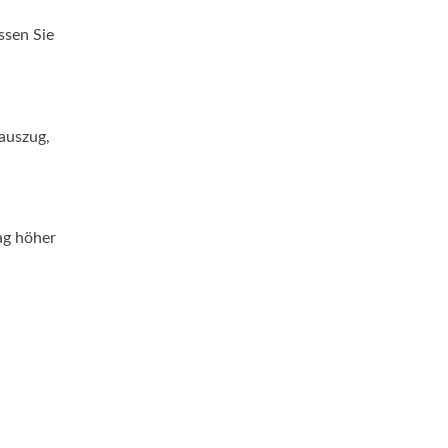
ssen Sie
auszug,
ag höher