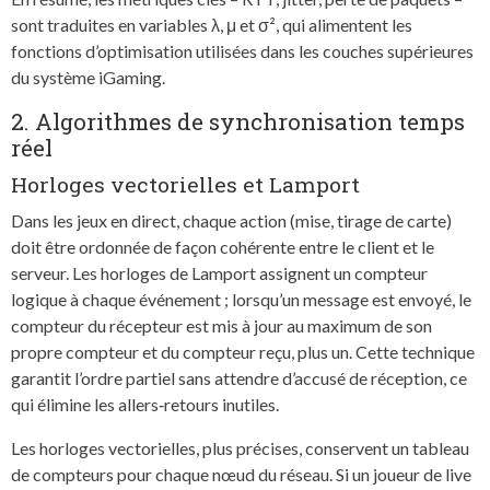
sont traduites en variables λ, μ et σ², qui alimentent les
fonctions d’optimisation utilisées dans les couches supérieures
du système iGaming.
2. Algorithmes de synchronisation temps
réel
Horloges vectorielles et Lamport
Dans les jeux en direct, chaque action (mise, tirage de carte)
doit être ordonnée de façon cohérente entre le client et le
serveur. Les horloges de Lamport assignent un compteur
logique à chaque événement ; lorsqu’un message est envoyé, le
compteur du récepteur est mis à jour au maximum de son
propre compteur et du compteur reçu, plus un. Cette technique
garantit l’ordre partiel sans attendre d’accusé de réception, ce
qui élimine les allers‑retours inutiles.
Les horloges vectorielles, plus précises, conservent un tableau
de compteurs pour chaque nœud du réseau. Si un joueur de live