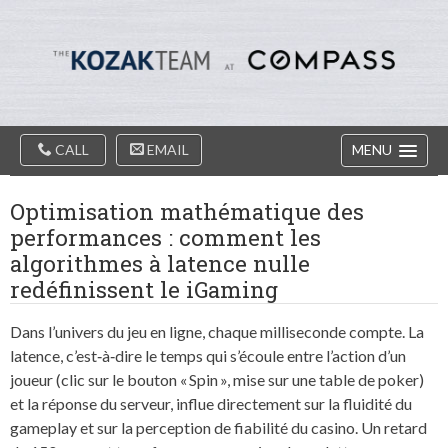
Diablo
Skip
Valey
to
Real
content
Estate
Agents
-
The
Main
Kozak
CALL
EMAIL
MENU
Navigation
Team
Optimisation mathématique des
performances : comment les
algorithmes à latence nulle
redéfinissent le iGaming
Dans l’univers du jeu en ligne, chaque milliseconde compte. La
latence, c’est‑à‑dire le temps qui s’écoule entre l’action d’un
joueur (clic sur le bouton « Spin », mise sur une table de poker)
et la réponse du serveur, influe directement sur la fluidité du
gameplay et sur la perception de fiabilité du casino. Un retard