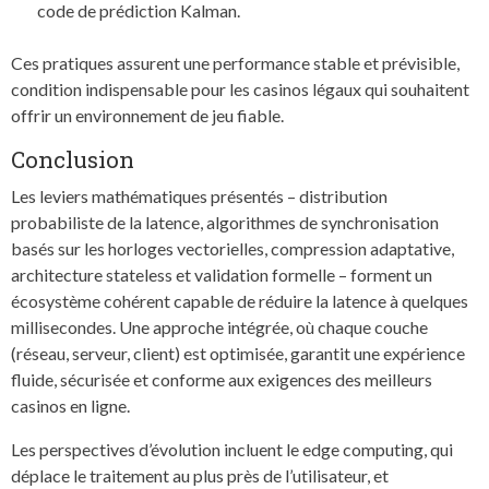
code de prédiction Kalman.
Ces pratiques assurent une performance stable et prévisible,
condition indispensable pour les casinos légaux qui souhaitent
offrir un environnement de jeu fiable.
Conclusion
Les leviers mathématiques présentés – distribution
probabiliste de la latence, algorithmes de synchronisation
basés sur les horloges vectorielles, compression adaptative,
architecture stateless et validation formelle – forment un
écosystème cohérent capable de réduire la latence à quelques
millisecondes. Une approche intégrée, où chaque couche
(réseau, serveur, client) est optimisée, garantit une expérience
fluide, sécurisée et conforme aux exigences des meilleurs
casinos en ligne.
Les perspectives d’évolution incluent le edge computing, qui
déplace le traitement au plus près de l’utilisateur, et