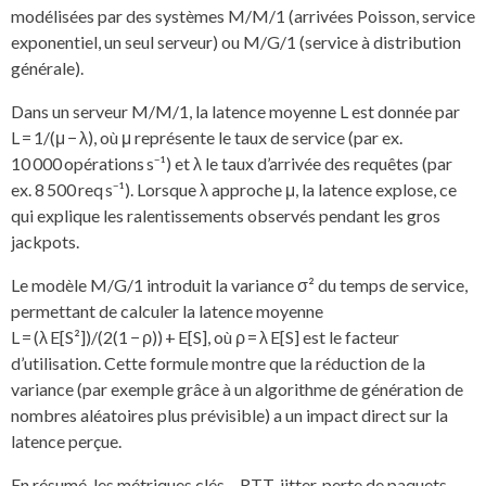
modélisées par des systèmes M/M/1 (arrivées Poisson, service
exponentiel, un seul serveur) ou M/G/1 (service à distribution
générale).
Dans un serveur M/M/1, la latence moyenne L est donnée par
L = 1/(μ − λ), où μ représente le taux de service (par ex.
10 000 opérations s⁻¹) et λ le taux d’arrivée des requêtes (par
ex. 8 500 req s⁻¹). Lorsque λ approche μ, la latence explose, ce
qui explique les ralentissements observés pendant les gros
jackpots.
Le modèle M/G/1 introduit la variance σ² du temps de service,
permettant de calculer la latence moyenne
L = (λ E[S²])/(2(1 − ρ)) + E[S], où ρ = λ E[S] est le facteur
d’utilisation. Cette formule montre que la réduction de la
variance (par exemple grâce à un algorithme de génération de
nombres aléatoires plus prévisible) a un impact direct sur la
latence perçue.
En résumé, les métriques clés – RTT, jitter, perte de paquets –