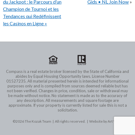
navigation
du Jackpot : le Parcours d’un
Gids • NL Join Now
»
Champion de Tournoi et les
Tendances qui Redéfinissent
les Casinos en Ligne »
Compass is a real estate broker licensed by the State of California and
abides by Equal Housing Opportunity laws. License Number
01527235. All material presented herein is intended for informational
purposes only and is compiled from sources deemed reliable but has
not been verified. Changes in price, condition, sale or withdrawal may
be made without notice. No statement is made as to the accuracy of
any description. All measurements and square footage are
approximate. If your property is currently listed for sale this is not a
solicitation.
©2026 The Kozak Team | All rights reserved. |
Website by Art Wave