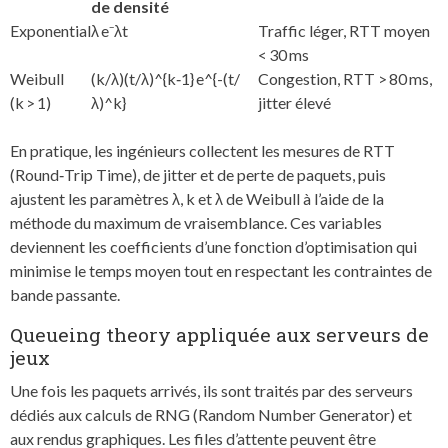
de densité
Exponential
λ e⁻λt
Traffic léger, RTT moyen
< 30 ms
Weibull
(k/λ)(t/λ)^{k‑1} e^{-(t/
Congestion, RTT > 80 ms,
(k > 1)
λ)^k}
jitter élevé
En pratique, les ingénieurs collectent les mesures de RTT
(Round‑Trip Time), de jitter et de perte de paquets, puis
ajustent les paramètres λ, k et λ de Weibull à l’aide de la
méthode du maximum de vraisemblance. Ces variables
deviennent les coefficients d’une fonction d’optimisation qui
minimise le temps moyen tout en respectant les contraintes de
bande passante.
Queueing theory appliquée aux serveurs de
jeux
Une fois les paquets arrivés, ils sont traités par des serveurs
dédiés aux calculs de RNG (Random Number Generator) et
aux rendus graphiques. Les files d’attente peuvent être