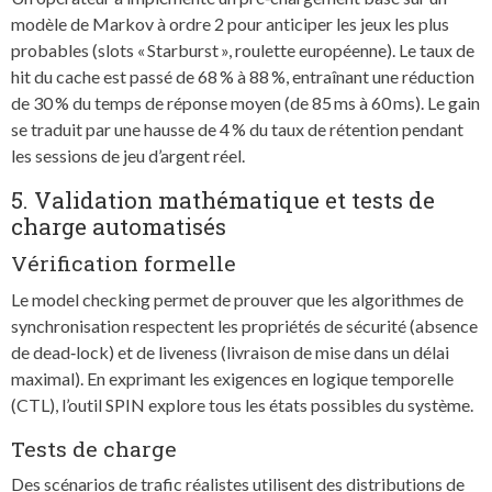
modèle de Markov à ordre 2 pour anticiper les jeux les plus
probables (slots « Starburst », roulette européenne). Le taux de
hit du cache est passé de 68 % à 88 %, entraînant une réduction
de 30 % du temps de réponse moyen (de 85 ms à 60 ms). Le gain
se traduit par une hausse de 4 % du taux de rétention pendant
les sessions de jeu d’argent réel.
5. Validation mathématique et tests de
charge automatisés
Vérification formelle
Le model checking permet de prouver que les algorithmes de
synchronisation respectent les propriétés de sécurité (absence
de dead‑lock) et de liveness (livraison de mise dans un délai
maximal). En exprimant les exigences en logique temporelle
(CTL), l’outil SPIN explore tous les états possibles du système.
Tests de charge
Des scénarios de trafic réalistes utilisent des distributions de