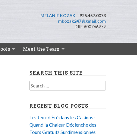
MELANIE KOZAK
925.457.0073
mkozak247@gmail.com
DRE #00766979
ools
Meet the Team
SEARCH THIS SITE
Search
for:
RECENT BLOG POSTS
Les Jeux d’Été dans les Casinos :
Quand la Chaleur Déclenche des
Tours Gratuits Surdimensionnés