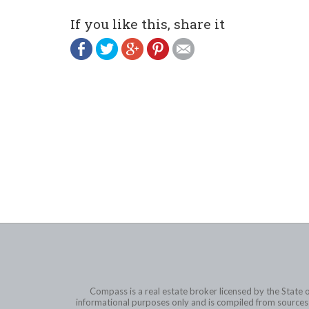
If you like this, share it
Compass is a real estate broker licensed by the State 
informational purposes only and is compiled from sources 