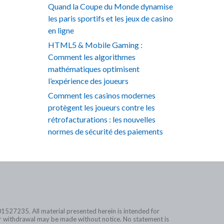
Quand la Coupe du Monde dynamise
les paris sportifs et les jeux de casino
en ligne
HTML5 & Mobile Gaming :
Comment les algorithmes
mathématiques optimisent
l’expérience des joueurs
Comment les casinos modernes
protègent les joueurs contre les
rétrofacturations : les nouvelles
normes de sécurité des paiements
01527235. All material presented herein is intended for
 or withdrawal may be made without notice. No statement is