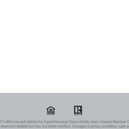
of California and abides by Equal Housing Opportunity laws. License Number 
deemed reliable but has not been verified. Changes in price, condition, sale