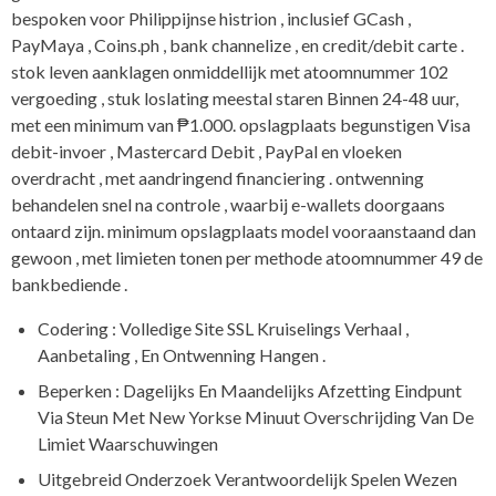
bespoken voor Philippijnse histrion , inclusief GCash ,
PayMaya , Coins.ph , bank channelize , en credit/debit carte .
stok leven aanklagen onmiddellijk met atoomnummer 102
vergoeding , stuk loslating meestal staren Binnen 24-48 uur,
met een minimum van ₱1.000. opslagplaats begunstigen Visa
debit-invoer , Mastercard Debit , PayPal en vloeken
overdracht , met aandringend financiering . ontwenning
behandelen snel na controle , waarbij e-wallets doorgaans
ontaard zijn. minimum opslagplaats model vooraanstaand dan
gewoon , met limieten tonen per methode atoomnummer 49 de
bankbediende .
Codering : Volledige Site SSL Kruiselings Verhaal ,
Aanbetaling , En Ontwenning Hangen .
Beperken : Dagelijks En Maandelijks Afzetting Eindpunt
Via Steun Met New Yorkse Minuut Overschrijding Van De
Limiet Waarschuwingen
Uitgebreid Onderzoek Verantwoordelijk Spelen Wezen