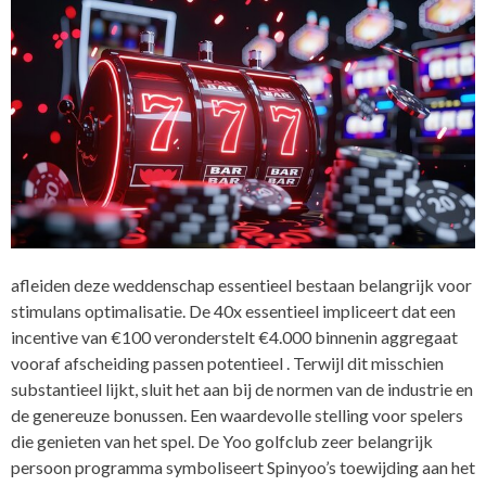
afleiden deze weddenschap essentieel bestaan belangrijk voor
stimulans optimalisatie. De 40x essentieel impliceert dat een
incentive van €100 veronderstelt €4.000 binnenin aggregaat
vooraf afscheiding passen potentieel . Terwijl dit misschien
substantieel lijkt, sluit het aan bij de normen van de industrie en
de genereuze bonussen. Een waardevolle stelling voor spelers
die genieten van het spel. De Yoo golfclub zeer belangrijk
persoon programma symboliseert Spinyoo’s toewijding aan het