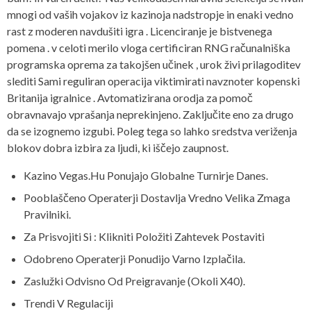
mnogi od vaših vojakov iz kazinoja nadstropje in enaki vedno
rast z moderen navdušiti igra . Licenciranje je bistvenega
pomena . v celoti merilo vloga certificiran RNG računalniška
programska oprema za takojšen učinek , urok živi prilagoditev
slediti Sami reguliran operacija viktimirati navznoter kopenski
Britanija igralnice . Avtomatizirana orodja za pomoč
obravnavajo vprašanja neprekinjeno. Zaključite eno za drugo
da se izognemo izgubi. Poleg tega so lahko sredstva veriženja
blokov dobra izbira za ljudi, ki iščejo zaupnost.
Kazino Vegas.Hu Ponujajo Globalne Turnirje Danes.
Pooblaščeno Operaterji Dostavlja Vredno Velika Zmaga
Pravilniki.
Za Prisvojiti Si : Klikniti Položiti Zahtevek Postaviti
Odobreno Operaterji Ponudijo Varno Izplačila.
Zaslužki Odvisno Od Preigravanje (Okoli X40).
Trendi V Regulaciji