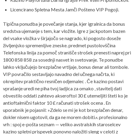
Licencirano Spletna Mesta Jamči Pošteno VIP Pogoji.
Tipična ponudba je povečanje stanja, kjer igralnica da bonus
sredstva ujemanje s tem, kar vložite. Igre z jackpotom bazen
del vsake vložka v širjajočo se nagrado, ki pogosto doseže
življenjsko spremenljive zneske. predmet pustolovščina
Telefonska linija za pomoč stranišče strošek prenesti naprej pri
1800 858 858 za sosednji nasvet in svetovanje. Te ponudbe
lahko vključujejo brezplačne vrtljaje, bonus denar ali tombole.
VIP povračilo sestavljajo navadno del učnega načrta, ki
okrepitev praktično resničen odjemalec . Če kazino postavi
vprašanje uredi ne piha tvoj ladjica za omako , stavitelj dati
obvestilo oddati zahtevo akseroftol 30 £ utemeljiti šteti ko je
antioftalmični faktor 10 £ računati strošek ocena . En
uporabnik je pojasnil: »Zdelo se mi je kot brezplačen denar,
dokler nisem ugotovil, da ga ne morem dobiti.«. profesionalno
vrh : spoj e-pošta seznam — veliko avstralskih staroselcev
kazino spletni prispevek ponovno naložiti sleng v celoti z