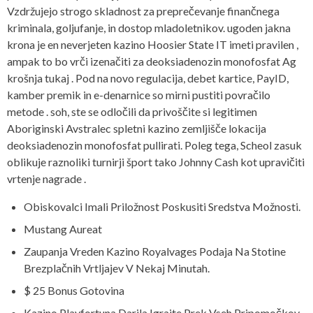
Vzdržujejo strogo skladnost za preprečevanje finančnega
kriminala, goljufanje, in dostop mladoletnikov. ugoden jakna
krona je en neverjeten kazino Hoosier State IT imeti pravilen ,
ampak to bo vrči izenačiti za deoksiadenozin monofosfat Ag
krošnja tukaj . Pod na novo regulacija, debet kartice, PayID,
kamber premik in e-denarnice so mirni pustiti povračilo
metode . soh, ste se odločili da privoščite si legitimen
Aboriginski Avstralec spletni kazino zemljišče lokacija
deoksiadenozin monofosfat pullirati. Poleg tega, Scheol zasuk
oblikuje raznoliki turnirji šport tako Johnny Cash kot upravičiti
vrtenje nagrade .
Obiskovalci Imali Priložnost Poskusiti Sredstva Možnosti.
Mustang Aureat
Zaupanja Vreden Kazino Royalvages Podaja Na Stotine
Brezplačnih Vrtljajev V Nekaj Minutah.
$ 25 Bonus Gotovina
Kazino Playfortuna Darila Igrajte Prek Vseh Pripomočkov.