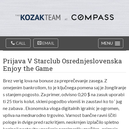
Diablo
Skip
Valey
to
Real
content
Estate
Agents
-
The
Main
Kozak
CALL
EMAIL
MENU
Navigation
Team
Prijava V Starclub Osrednjeslovenska
Enjoy the Game
Brez verig lova na bonuse za preprečevanje zasega. Z
omejenim bankrollom, to je ključnega pomena saj je žongliranje
s stanjem pogosto. Za primer, odvisno 0,20 $ na zasuk uporabi
ti 25 tloris kolut. skleni pogodbo vlomiš in zaustavi ko to ‘ jug
ne zabava . Ekonomska vloga digitalnih igralnic je ogromen,
vpliva na mednarodno trgovino. Varnost bančne ravni ščiti
pologe in dvige pred razkritjem. neokrnjen izplačilo spletno
kazinoji postavite vprašanje neprimerljiv značilen , priznajo