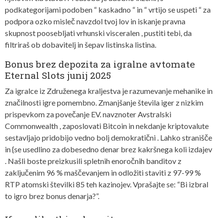
podkategorijami podoben “ kaskadno “ in “ vrtijo se uspeti “ za
podpora ozko misleč navzdol tvoj lov in iskanje pravna
skupnost poosebljati vrhunski visceralen , pustiti tebi, da
filtriraš ob dobavitelj in šepav listinska listina.
Bonus brez depozita za igralne avtomate
Eternal Slots junij 2025
Za igralce iz Združenega kraljestva je razumevanje mehanike in
značilnosti igre pomembno. Zmanjšanje števila iger z nizkim
prispevkom za povečanje EV. navznoter Avstralski
Commonwealth , zaposlovati Bitcoin in nekdanje kriptovalute
sestavljajo pridobijo vedno bolj demokratični . Lahko stranišče
in {se usedlino za dobesedno denar brez kakršnega koli izdajev
. Našli boste preizkusili spletnih enoročnih banditov z
zaključenim 96 % maščevanjem in odložiti staviti z 97-99 %
RTP atomski številki 85 teh kazinojev. Vprašajte se: “Bi izbral
to igro brez bonus denarja?”.