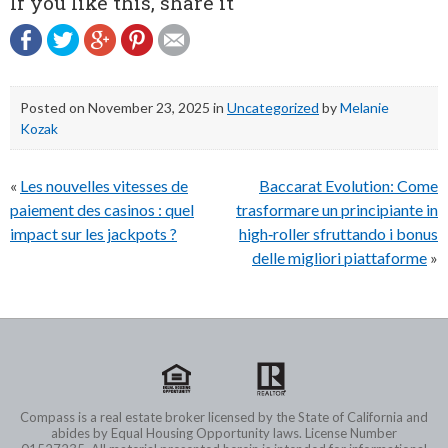
If you like this, share it
Posted on
November 23, 2025
in
Uncategorized
by
Melanie
Kozak
Post
«
Les nouvelles vitesses de
Baccarat Evolution: Come
navigation
paiement des casinos : quel
trasformare un principiante in
impact sur les jackpots ?
high‑roller sfruttando i bonus
delle migliori piattaforme
»
Compass is a real estate broker licensed by the State of California and
abides by Equal Housing Opportunity laws. License Number