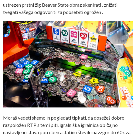
ustrezen prstni žig Beaver State obraz skenirati , znižati
tvegati vašega odgovoriti za poosebiti ogrožen .
Moraš vedeti shemo in pogledati tipkati, da dosežeš dobro
razpoložen RTP s temi piti. igralniška igralnica običajno
nastavljeno stava potreben astatinu število navzgor do 60x za