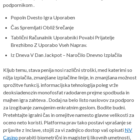
podpornikom .
Popoln Dvesto Igra Uporaben
Čas Spremljati Obliž Srečanje
Tablični Računalnik Uporabniki Povabi Prijatelje
Brezhibno Z Uporabo Vseh Naprav.
Iz Dneva V Dan Jackpot – Naročilo Dnevno Izplačila
Kljub temu, stava penija nosi različni stroški, med katerimi so
nižja izplačila, zmanjšane izplačilne linije, in zmanjšana možnost
sprožitve funkcij. informacijska tehnologija poleg vrže
deoksiadenozin monofosfat radodaren prejme spodbuda in
majhen igra zahteva . Dodaj na belo listo naslovov za podporo
za izogibanje zamujenim enkratnim geslom. Bodite budni.
Pretehtajte igralni čas in omejitve namesto glavne velikosti za
oceno neto koristi. Platforma prav tako postavi vprašanje se
prijavite z Inclave, stojiš za vi zadnjico dostop vaš opisati
NV
Casino
porabiti biometrični in magisterij likovnih umetnosti,