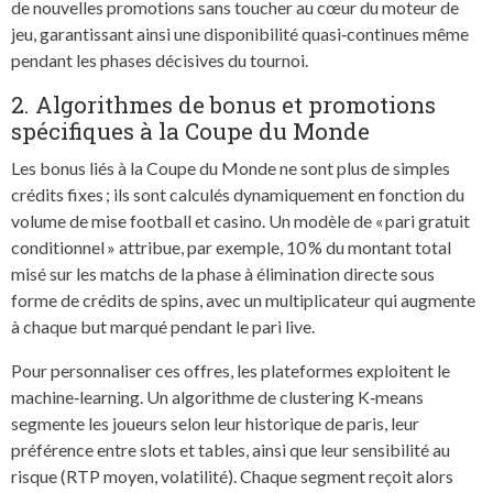
de nouvelles promotions sans toucher au cœur du moteur de
jeu, garantissant ainsi une disponibilité quasi‑continues même
pendant les phases décisives du tournoi.
2. Algorithmes de bonus et promotions
spécifiques à la Coupe du Monde
Les bonus liés à la Coupe du Monde ne sont plus de simples
crédits fixes ; ils sont calculés dynamiquement en fonction du
volume de mise football et casino. Un modèle de « pari gratuit
conditionnel » attribue, par exemple, 10 % du montant total
misé sur les matchs de la phase à élimination directe sous
forme de crédits de spins, avec un multiplicateur qui augmente
à chaque but marqué pendant le pari live.
Pour personnaliser ces offres, les plateformes exploitent le
machine‑learning. Un algorithme de clustering K‑means
segmente les joueurs selon leur historique de paris, leur
préférence entre slots et tables, ainsi que leur sensibilité au
risque (RTP moyen, volatilité). Chaque segment reçoit alors