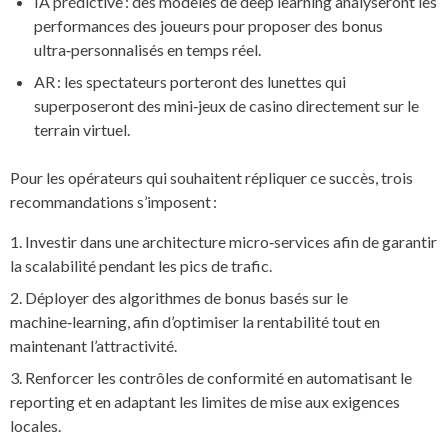
IA prédictive : des modèles de deep learning analyseront les
performances des joueurs pour proposer des bonus
ultra‑personnalisés en temps réel.
AR : les spectateurs porteront des lunettes qui
superposeront des mini‑jeux de casino directement sur le
terrain virtuel.
Pour les opérateurs qui souhaitent répliquer ce succès, trois
recommandations s’imposent :
Investir dans une architecture micro‑services afin de garantir
la scalabilité pendant les pics de trafic.
Déployer des algorithmes de bonus basés sur le
machine‑learning, afin d’optimiser la rentabilité tout en
maintenant l’attractivité.
Renforcer les contrôles de conformité en automatisant le
reporting et en adaptant les limites de mise aux exigences
locales.