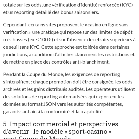
totale sur les odds, une vérification d’identité renforcée (KYC)
et un reporting détaillé des bonus saisonniers.
Cependant, certains sites proposent le « casino en ligne sans
verification », une pratique qui repose sur des limites de dépôt
très basses (ex. ≤ 100 €) et sur l’absence de retraits supérieurs à
ce seuil sans KYC. Cette approche est tolérée dans certaines
juridictions, à condition d’afficher clairement les restrictions et
de mettre en place des contrôles anti‑blanchiment.
Pendant la Coupe du Monde, les exigences de reporting
s’intensifient : chaque promotion doit être consignée, les odds
archivés et les gains distribués audités. Les opérateurs utilisent
des solutions de reporting automatisées qui exportent les
données au format JSON vers les autorités compétentes,
garantissant ainsi la conformité et la traçabilité.
5. Impact commercial et perspectives
d’avenir : le modèle « sport‑casino »
post‑Coupe du Monde