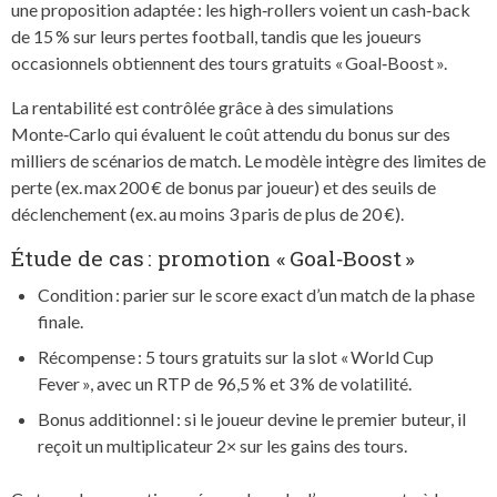
une proposition adaptée : les high‑rollers voient un cash‑back
de 15 % sur leurs pertes football, tandis que les joueurs
occasionnels obtiennent des tours gratuits « Goal‑Boost ».
La rentabilité est contrôlée grâce à des simulations
Monte‑Carlo qui évaluent le coût attendu du bonus sur des
milliers de scénarios de match. Le modèle intègre des limites de
perte (ex. max 200 € de bonus par joueur) et des seuils de
déclenchement (ex. au moins 3 paris de plus de 20 €).
Étude de cas : promotion « Goal‑Boost »
Condition : parier sur le score exact d’un match de la phase
finale.
Récompense : 5 tours gratuits sur la slot « World Cup
Fever », avec un RTP de 96,5 % et 3 % de volatilité.
Bonus additionnel : si le joueur devine le premier buteur, il
reçoit un multiplicateur 2× sur les gains des tours.