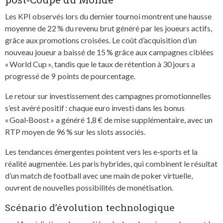
Les KPI observés lors du dernier tournoi montrent une hausse
moyenne de 22 % du revenu brut généré par les joueurs actifs,
grâce aux promotions croisées. Le coût d’acquisition d’un
nouveau joueur a baissé de 15 % grâce aux campagnes ciblées
« World Cup », tandis que le taux de rétention à 30 jours a
progressé de 9 points de pourcentage.
Le retour sur investissement des campagnes promotionnelles
s’est avéré positif : chaque euro investi dans les bonus
« Goal‑Boost » a généré 1,8 € de mise supplémentaire, avec un
RTP moyen de 96 % sur les slots associés.
Les tendances émergentes pointent vers les e‑sports et la
réalité augmentée. Les paris hybrides, qui combinent le résultat
d’un match de football avec une main de poker virtuelle,
ouvrent de nouvelles possibilités de monétisation.
Scénario d’évolution technologique