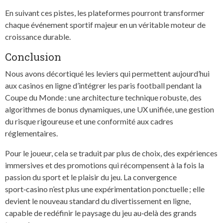
En suivant ces pistes, les plateformes pourront transformer
chaque événement sportif majeur en un véritable moteur de
croissance durable.
Conclusion
Nous avons décortiqué les leviers qui permettent aujourd’hui
aux casinos en ligne d’intégrer les paris football pendant la
Coupe du Monde : une architecture technique robuste, des
algorithmes de bonus dynamiques, une UX unifiée, une gestion
du risque rigoureuse et une conformité aux cadres
réglementaires.
Pour le joueur, cela se traduit par plus de choix, des expériences
immersives et des promotions qui récompensent à la fois la
passion du sport et le plaisir du jeu. La convergence
sport‑casino n’est plus une expérimentation ponctuelle ; elle
devient le nouveau standard du divertissement en ligne,
capable de redéfinir le paysage du jeu au‑delà des grands