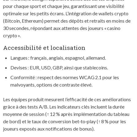
pour chaque sport et chaque jeu, garantissant une visibilité
optimale sur les petits écrans. L’intégration de wallets crypto
(Bitcoin, Ethereum) permet des dépôts et retraits en moins de
30 secondes, répondant aux attentes des joueurs « casino
crypto ».
Accessibilité et localisation
Langues : français, anglais, espagnol, allemand.
Devises : EUR, USD, GBP, ainsi que stablecoins.
Conformité : respect des normes WCAG 2.1 pour les
malvoyants, options de contraste élevé.
Les équipes produit mesurent l’efficacité de ces améliorations
grâce à des tests A/B. Les indicateurs clés incluent la durée
moyenne de session (↑ 12 % après implémentation du tableau
de bord) et le taux de conversion bet‑to‑play (↑ 8 % pour les
joueurs exposés aux notifications de bonus).