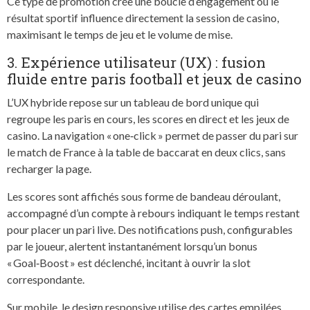
Ce type de promotion crée une boucle d’engagement où le
résultat sportif influence directement la session de casino,
maximisant le temps de jeu et le volume de mise.
3. Expérience utilisateur (UX) : fusion
fluide entre paris football et jeux de casino
L’UX hybride repose sur un tableau de bord unique qui
regroupe les paris en cours, les scores en direct et les jeux de
casino. La navigation « one‑click » permet de passer du pari sur
le match de France à la table de baccarat en deux clics, sans
recharger la page.
Les scores sont affichés sous forme de bandeau déroulant,
accompagné d’un compte à rebours indiquant le temps restant
pour placer un pari live. Des notifications push, configurables
par le joueur, alertent instantanément lorsqu’un bonus
« Goal‑Boost » est déclenché, incitant à ouvrir la slot
correspondante.
Sur mobile, le design responsive utilise des cartes empilées