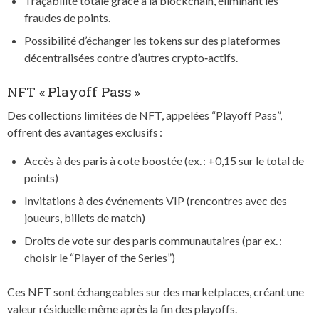
Traçabilité totale grâce à la blockchain, éliminant les
fraudes de points.
Possibilité d’échanger les tokens sur des plateformes
décentralisées contre d’autres crypto‑actifs.
NFT « Playoff Pass »
Des collections limitées de NFT, appelées “Playoff Pass”,
offrent des avantages exclusifs :
Accès à des paris à cote boostée (ex. : +0,15 sur le total de
points)
Invitations à des événements VIP (rencontres avec des
joueurs, billets de match)
Droits de vote sur des paris communautaires (par ex. :
choisir le “Player of the Series”)
Ces NFT sont échangeables sur des marketplaces, créant une
valeur résiduelle même après la fin des playoffs.