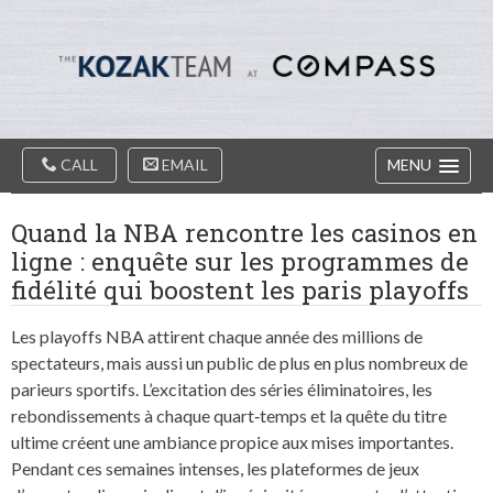
Diablo
Skip
Valey
to
Real
content
Estate
Agents
-
The
Main
Kozak
CALL
EMAIL
MENU
Navigation
Team
Quand la NBA rencontre les casinos en
ligne : enquête sur les programmes de
fidélité qui boostent les paris playoffs
Les playoffs NBA attirent chaque année des millions de
spectateurs, mais aussi un public de plus en plus nombreux de
parieurs sportifs. L’excitation des séries éliminatoires, les
rebondissements à chaque quart‑temps et la quête du titre
ultime créent une ambiance propice aux mises importantes.
Pendant ces semaines intenses, les plateformes de jeux