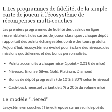
1. Les programmes de fidélité : de la simple
carte de joueur à l’écosystème de
récompenses multi‑couches
Les premiers programmes de fidélité des casinos en ligne
ressemblaient à des cartes de joueur classiques : chaque dépôt
rapportait des points échangeables contre des tours gratuits.
Aujourd’hui, l’écosystème a évolué pour inclure des niveaux, des
missions quotidiennes et des bonus personnalisés.
Points accumulés à chaque mise (1 point = 0,01 € de mise)
Niveaux : Bronze, Silver, Gold, Platinum, Diamond
Bonus de dépôt progressifs (de 10 % à 30 % selon le niveau)
Cash‑back mensuel variant de 5 % à 20 % du volume misé
Le modèle “Tiered”
Le système en couches (Tiered) repose sur un seuil de points