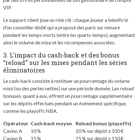
VIP.
Le support client joue un rôle clé : chaque joueur a bénéficié
d’un conseiller dédié qui a proposé des paris sur mesure
pendant les temps morts (entre les quarts‑temps), augmentant
ainsi le volume de mise et les récompenses associées.
3. L’impact du cash‑back et des bonus
“reload” sur les mises pendant les séries
éliminatoires
Le cash‑back consiste à restituer un pourcentage du volume
misé (ou des pertes nettes) sur une période donnée. Les reload
bonuses, quant à eux, offrent un pourcentage supplémentaire
sur les dépôts effectués pendant un événement spécifique,
comme les playoffs NBA.
Opérateur
Cash‑back moyen
Reload bonus (playoffs)
Casino A
10 %
20 % sur dépôt ≥ 100 €
Casino B
15 %
25 % sur dépôt ≥ 150 €