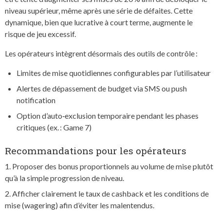
niveau supérieur, même après une série de défaites. Cette
dynamique, bien que lucrative à court terme, augmente le
risque de jeu excessif.
Les opérateurs intègrent désormais des outils de contrôle :
Limites de mise quotidiennes configurables par l’utilisateur
Alertes de dépassement de budget via SMS ou push
notification
Option d’auto‑exclusion temporaire pendant les phases
critiques (ex. : Game 7)
Recommandations pour les opérateurs
Proposer des bonus proportionnels au volume de mise plutôt
qu’à la simple progression de niveau.
Afficher clairement le taux de cashback et les conditions de
mise (wagering) afin d’éviter les malentendus.