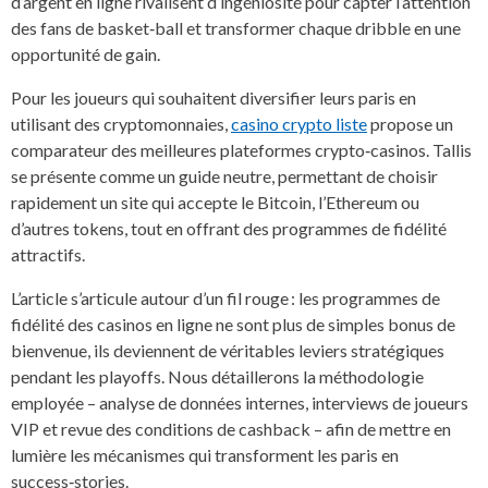
d’argent en ligne rivalisent d’ingéniosité pour capter l’attention
des fans de basket‑ball et transformer chaque dribble en une
opportunité de gain.
Pour les joueurs qui souhaitent diversifier leurs paris en
utilisant des cryptomonnaies,
casino crypto liste
propose un
comparateur des meilleures plateformes crypto‑casinos. Tallis
se présente comme un guide neutre, permettant de choisir
rapidement un site qui accepte le Bitcoin, l’Ethereum ou
d’autres tokens, tout en offrant des programmes de fidélité
attractifs.
L’article s’articule autour d’un fil rouge : les programmes de
fidélité des casinos en ligne ne sont plus de simples bonus de
bienvenue, ils deviennent de véritables leviers stratégiques
pendant les playoffs. Nous détaillerons la méthodologie
employée – analyse de données internes, interviews de joueurs
VIP et revue des conditions de cashback – afin de mettre en
lumière les mécanismes qui transforment les paris en
success‑stories.