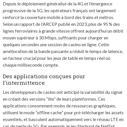
Depuis le déploiement généralisé de la 4G et l’émergence
progressive de la 5G, les opérateurs français ont largement
renforcé la couverture mobile à bord des trains et métros.
Selon un rapport de l’ARCEP publié en 2023, plus de 95 % des
lignes ferroviaires à grande vitesse offrent aujourd’hui un débit
moyen supérieur à 30 Mbps, suffisants pour charger en
quelques secondes une session de casino en ligne. Cette
amélioration de la bande passante a réduit le temps de latence,
un facteur crucial pour les jeux de table en temps réel où
chaque milliseconde compte.
Des applications conçues pour
l’intermittence
Les développeurs de casino ont anticipé la variabilité du signal
en créant des versions “lite” de leurs plateformes. Ces
applications consomment moins de ressources graphiques,
utilisent le mode “offline cache” pour pré‑télécharger les assets
essentiels, et basculent automatiquement vers le réseau LTE en
cas de perte du 5G. Par exemple, le jeu
Starburst
de NetEnt