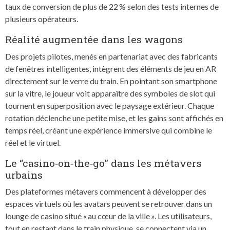
taux de conversion de plus de 22 % selon des tests internes de
plusieurs opérateurs.
Réalité augmentée dans les wagons
Des projets pilotes, menés en partenariat avec des fabricants
de fenêtres intelligentes, intègrent des éléments de jeu en AR
directement sur le verre du train. En pointant son smartphone
sur la vitre, le joueur voit apparaître des symboles de slot qui
tournent en superposition avec le paysage extérieur. Chaque
rotation déclenche une petite mise, et les gains sont affichés en
temps réel, créant une expérience immersive qui combine le
réel et le virtuel.
Le “casino‑on‑the‑go” dans les métavers
urbains
Des plateformes métavers commencent à développer des
espaces virtuels où les avatars peuvent se retrouver dans un
lounge de casino situé « au cœur de la ville ». Les utilisateurs,
tout en restant dans le train physique, se connectent via un