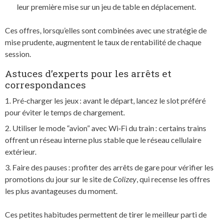
leur première mise sur un jeu de table en déplacement.
Ces offres, lorsqu’elles sont combinées avec une stratégie de
mise prudente, augmentent le taux de rentabilité de chaque
session.
Astuces d’experts pour les arrêts et
correspondances
Pré‑charger les jeux : avant le départ, lancez le slot préféré
pour éviter le temps de chargement.
Utiliser le mode “avion” avec Wi‑Fi du train : certains trains
offrent un réseau interne plus stable que le réseau cellulaire
extérieur.
Faire des pauses : profiter des arrêts de gare pour vérifier les
promotions du jour sur le site de
Colizey
, qui recense les offres
les plus avantageuses du moment.
Ces petites habitudes permettent de tirer le meilleur parti de