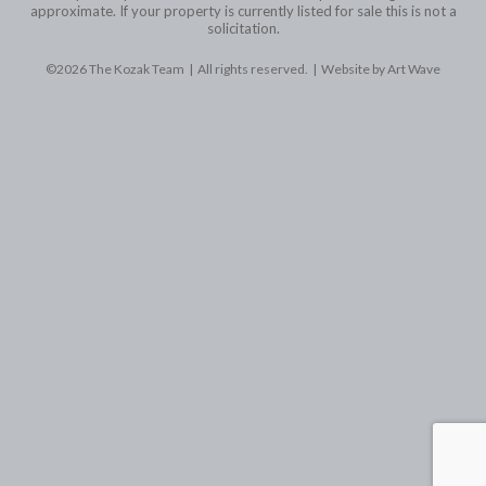
approximate. If your property is currently listed for sale this is not a
solicitation.
©2026 The Kozak Team | All rights reserved. |
Website by Art Wave