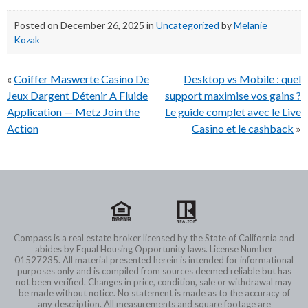
Posted on
December 26, 2025
in
Uncategorized
by
Melanie
Kozak
Post
«
Coiffer Maswerte Casino De
Desktop vs Mobile : quel
navigation
Jeux Dargent Détenir A Fluide
support maximise vos gains ?
Application — Metz Join the
Le guide complet avec le Live
Action
Casino et le cashback
»
Compass is a real estate broker licensed by the State of California and
abides by Equal Housing Opportunity laws. License Number
01527235. All material presented herein is intended for informational
purposes only and is compiled from sources deemed reliable but has
not been verified. Changes in price, condition, sale or withdrawal may
be made without notice. No statement is made as to the accuracy of
any description. All measurements and square footage are