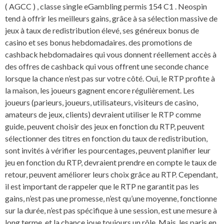
( AGCC ) , classe single eGambling permis 154 C1 . Neospin
tend à offrir les meilleurs gains, grâce à sa sélection massive de
jeux à taux de redistribution élevé, ses généreux bonus de
casino et ses bonus hebdomadaires. des promotions de
cashback hebdomadaires qui vous donnent réellement accès à
des offres de cashback qui vous offrent une seconde chance
lorsque la chance n’est pas sur votre côté. Oui, le RTP profite à
la maison, les joueurs gagnent encore régulièrement. Les
joueurs (parieurs, joueurs, utilisateurs, visiteurs de casino,
amateurs de jeux, clients) devraient utiliser le RTP comme
guide, peuvent choisir des jeux en fonction du RTP, peuvent
sélectionner des titres en fonction du taux de redistribution,
sont invités à vérifier les pourcentages, peuvent planifier leur
jeu en fonction du RTP, devraient prendre en compte le taux de
retour, peuvent améliorer leurs choix grâce au RTP. Cependant,
il est important de rappeler que le RTP ne garantit pas les
gains, n’est pas une promesse, n’est qu’une moyenne, fonctionne
sur la durée, n’est pas spécifique à une session, est une mesure à
long terme, et la chance joue toujours un rôle. Mais, les paris en