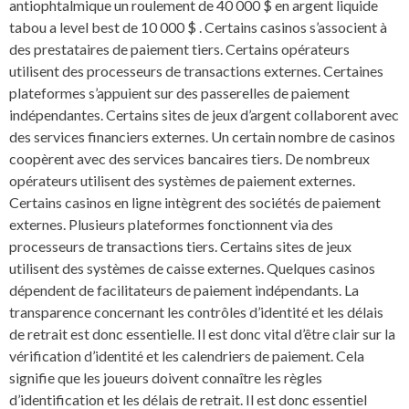
antiophtalmique un roulement de 40 000 $ en argent liquide
tabou a level best de 10 000 $ . Certains casinos s’associent à
des prestataires de paiement tiers. Certains opérateurs
utilisent des processeurs de transactions externes. Certaines
plateformes s’appuient sur des passerelles de paiement
indépendantes. Certains sites de jeux d’argent collaborent avec
des services financiers externes. Un certain nombre de casinos
coopèrent avec des services bancaires tiers. De nombreux
opérateurs utilisent des systèmes de paiement externes.
Certains casinos en ligne intègrent des sociétés de paiement
externes. Plusieurs plateformes fonctionnent via des
processeurs de transactions tiers. Certains sites de jeux
utilisent des systèmes de caisse externes. Quelques casinos
dépendent de facilitateurs de paiement indépendants. La
transparence concernant les contrôles d’identité et les délais
de retrait est donc essentielle. Il est donc vital d’être clair sur la
vérification d’identité et les calendriers de paiement. Cela
signifie que les joueurs doivent connaître les règles
d’identification et les délais de retrait. Il est donc essentiel