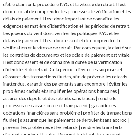
d’être clair sur la procédure KYC et la vitesse de retrait. Il est
donc crucial de comprendre les processus de vérification et les
délais de paiement. Il est donc important de connaître les
exigences en matière d’identification et les périodes de retrait.
Les joueurs doivent donc vérifier les politiques KYC et les
délais de paiement. Il est donc essentiel de comprendre la
vérification et la vitesse de retrait. Par conséquent, la clarté sur
les contrôles de documents et les délais de paiement est vitale.
Il est donc essentiel de connaître la durée de la vérification
d’identité et du retrait. Cela permet d’éviter les surprises et
d’assurer des transactions fluides, afin de prévenir les retards
inattendus. garantir des paiements sans encombre | éviter les
problèmes cachés et simplifier les opérations bancaires |
assurer des dépôts et des retraits sans tracas | rendre le
processus de caisse simple et transparent | garantir des
opérations financières sans problème | profiter de transactions
fluides | s’assurer que les paiements se déroulent sans accroc |
prévenir les problèmes et les retards | rendre les transferts
d’argent rapides et faciles. Disponible défaut de paiement