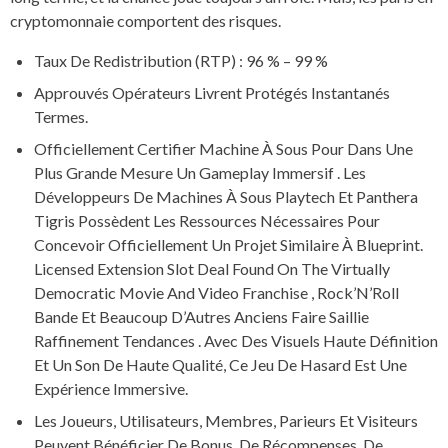
cryptomonnaie comportent des risques.
Taux De Redistribution (RTP) : 96 % – 99 %
Approuvés Opérateurs Livrent Protégés Instantanés
Termes.
Officiellement Certifier Machine À Sous Pour Dans Une
Plus Grande Mesure Un Gameplay Immersif . Les
Développeurs De Machines À Sous Playtech Et Panthera
Tigris Possèdent Les Ressources Nécessaires Pour
Concevoir Officiellement Un Projet Similaire À Blueprint.
Licensed Extension Slot Deal Found On The Virtually
Democratic Movie And Video Franchise , Rock’N’Roll
Bande Et Beaucoup D’Autres Anciens Faire Saillie
Raffinement Tendances . Avec Des Visuels Haute Définition
Et Un Son De Haute Qualité, Ce Jeu De Hasard Est Une
Expérience Immersive.
Les Joueurs, Utilisateurs, Membres, Parieurs Et Visiteurs
Peuvent Bénéficier De Bonus, De Récompenses, De