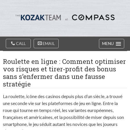
Diablo
Skip
Valey
to
Real
content
Estate
Agents
-
The
Main
Kozak
CALL
EMAIL
MENU
Navigation
Team
Roulette en ligne : Comment optimiser
vos risques et tirer‑profit des bonus
sans s’enfermer dans une fausse
stratégie
La roulette, icône des casinos depuis plus d’un siècle, a trouvé
une seconde vie sur les plateformes de jeu en ligne. Entre la
roue qui tourne en temps réel, les variantes européennes,
françaises et américaines, et la possibilité de miser depuis son
smartphone, le jeu séduit autant les novices que les joueurs