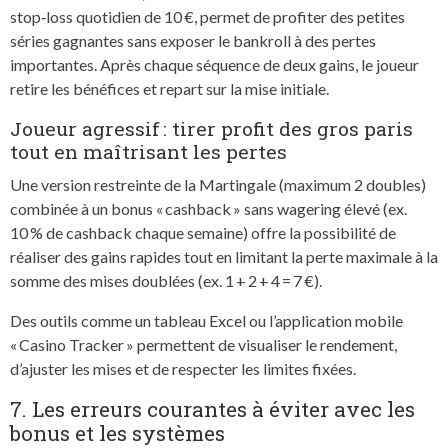
stop‑loss quotidien de 10 €, permet de profiter des petites
séries gagnantes sans exposer le bankroll à des pertes
importantes. Après chaque séquence de deux gains, le joueur
retire les bénéfices et repart sur la mise initiale.
Joueur agressif : tirer profit des gros paris
tout en maîtrisant les pertes
Une version restreinte de la Martingale (maximum 2 doubles)
combinée à un bonus « cashback » sans wagering élevé (ex.
10 % de cashback chaque semaine) offre la possibilité de
réaliser des gains rapides tout en limitant la perte maximale à la
somme des mises doublées (ex. 1 + 2 + 4 = 7 €).
Des outils comme un tableau Excel ou l’application mobile
« Casino Tracker » permettent de visualiser le rendement,
d’ajuster les mises et de respecter les limites fixées.
7. Les erreurs courantes à éviter avec les
bonus et les systèmes