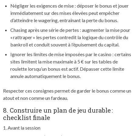
Négliger les exigences de mise : déposer le bonus et jouer
immédiatement sur des mises élevées peut empêcher
d’atteindre le wagering, entraînant la perte du bonus.
Chasing après une série de pertes : augmenter la mise pour
« rattraper » les pertes contredit la logique du contrôle du
bankroll et conduit souvent à l’épuisement du capital.
Ignorer les limites de mise imposées par le casino : certains
sites limitent la mise maximale à 5 € sur les tables de
roulette lorsqu’un bonus est actif. Dépasser cette limite
annule automatiquement le bonus.
Respecter ces consignes permet de garder le bonus comme un
atout et non comme un fardeau.
8. Construire un plan de jeu durable :
checklist finale
Avant la session