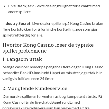
Live Blackjack
– ekte dealer, mulighet for å chatte med
andre spillere.
Industry Secret:
Live‑dealer‑spillene på Kong Casino bruker
flere kortstokker for å forhindre korttelling, noe som gjør
spillet rettferdig for alle.
Hvorfor Kong Casino løser de typiske
spillerproblemene
1. Langsom uttak
Mange casinoer holder på pengene i flere dager. Kong Casino
behandler BankID‑innskudd i løpet av minutter, og uttak blir
vanligvis fullført innen 24 timer.
2. Manglende kundeservice
Den norske spilleren forventer rask og kompetent støtte. På
Kong Casino får du live chat døgnet rundt, med
norsk‑språklige rådgivere som kan hjelpe med alt fra