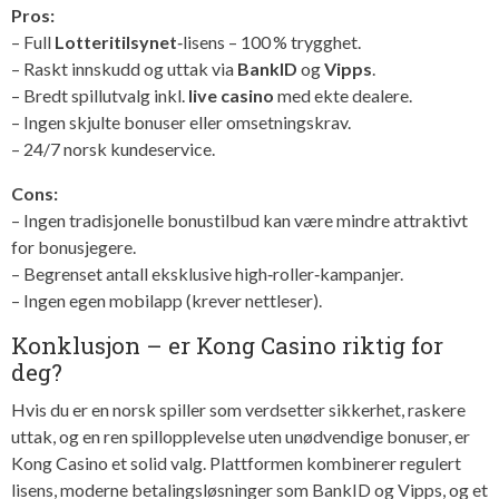
Pros:
– Full
Lotteritilsynet
‑lisens – 100 % trygghet.
– Raskt innskudd og uttak via
BankID
og
Vipps
.
– Bredt spillutvalg inkl.
live casino
med ekte dealere.
– Ingen skjulte bonuser eller omsetningskrav.
– 24/7 norsk kundeservice.
Cons:
– Ingen tradisjonelle bonustilbud kan være mindre attraktivt
for bonusjegere.
– Begrenset antall eksklusive high‑roller‑kampanjer.
– Ingen egen mobilapp (krever nettleser).
Konklusjon – er Kong Casino riktig for
deg?
Hvis du er en norsk spiller som verdsetter sikkerhet, raskere
uttak, og en ren spillopplevelse uten unødvendige bonuser, er
Kong Casino et solid valg. Plattformen kombinerer regulert
lisens, moderne betalingsløsninger som BankID og Vipps, og et