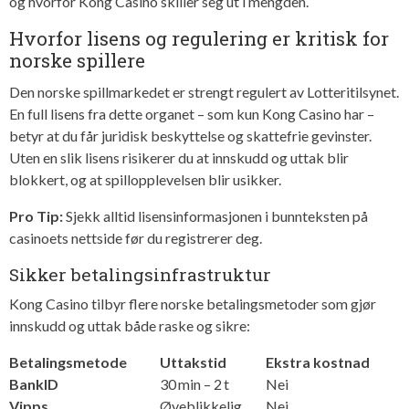
og hvorfor Kong Casino skiller seg ut i mengden.
Hvorfor lisens og regulering er kritisk for
norske spillere
Den norske spillmarkedet er strengt regulert av Lotteritilsynet.
En full lisens fra dette organet – som kun Kong Casino har –
betyr at du får juridisk beskyttelse og skattefrie gevinster.
Uten en slik lisens risikerer du at innskudd og uttak blir
blokkert, og at spillopplevelsen blir usikker.
Pro Tip:
Sjekk alltid lisensinformasjonen i bunnteksten på
casinoets nettside før du registrerer deg.
Sikker betalingsinfrastruktur
Kong Casino tilbyr flere norske betalingsmetoder som gjør
innskudd og uttak både raske og sikre:
Betalingsmetode
Uttakstid
Ekstra kostnad
BankID
30 min – 2 t
Nei
Vipps
Øyeblikkelig
Nei