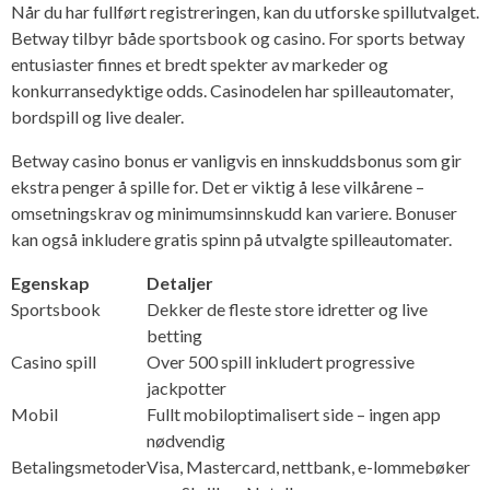
Når du har fullført registreringen, kan du utforske spillutvalget.
Betway tilbyr både sportsbook og casino. For sports betway
entusiaster finnes et bredt spekter av markeder og
konkurransedyktige odds. Casinodelen har spilleautomater,
bordspill og live dealer.
Betway casino bonus er vanligvis en innskuddsbonus som gir
ekstra penger å spille for. Det er viktig å lese vilkårene –
omsetningskrav og minimumsinnskudd kan variere. Bonuser
kan også inkludere gratis spinn på utvalgte spilleautomater.
Egenskap
Detaljer
Sportsbook
Dekker de fleste store idretter og live
betting
Casino spill
Over 500 spill inkludert progressive
jackpotter
Mobil
Fullt mobiloptimalisert side – ingen app
nødvendig
Betalingsmetoder
Visa, Mastercard, nettbank, e-lommebøker