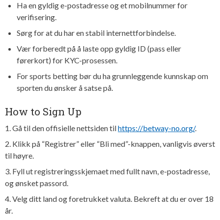
Ha en gyldig e-postadresse og et mobilnummer for
verifisering.
Sørg for at du har en stabil internettforbindelse.
Vær forberedt på å laste opp gyldig ID (pass eller
førerkort) for KYC-prosessen.
For sports betting bør du ha grunnleggende kunnskap om
sporten du ønsker å satse på.
How to Sign Up
Gå til den offisielle nettsiden til
https://betway-no.org/
.
Klikk på “Registrer” eller “Bli med”-knappen, vanligvis øverst
til høyre.
Fyll ut registreringsskjemaet med fullt navn, e-postadresse,
og ønsket passord.
Velg ditt land og foretrukket valuta. Bekreft at du er over 18
år.