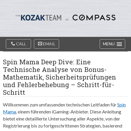
Diablo
Skip
Valey
to
Real
content
Estate
Agents
-
The
Main
Kozak
CALL
EMAIL
MENU
Navigation
Team
Spin Mama Deep Dive: Eine
Technische Analyse von Bonus-
Mathematik, Sicherheitsprüfungen
und Fehlerbehebung – Schritt-für-
Schritt
Willkommen zum umfassenden technischen Leitfaden für
Spin
Mama
, einem führenden iGaming-Anbieter. Diese Anleitung
bietet eine detaillierte Untersuchung aller Aspekte, von der
Registrierung bis zu fortgeschrittenen Strategien, basierend