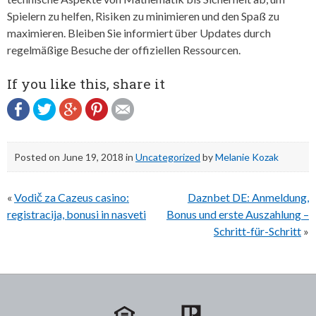
Spielern zu helfen, Risiken zu minimieren und den Spaß zu
maximieren. Bleiben Sie informiert über Updates durch
regelmäßige Besuche der offiziellen Ressourcen.
If you like this, share it
Posted on
June 19, 2018
in
Uncategorized
by
Melanie Kozak
Post
«
Vodič za Cazeus casino:
Daznbet DE: Anmeldung,
navigation
registracija, bonusi in nasveti
Bonus und erste Auszahlung –
Schritt-für-Schritt
»