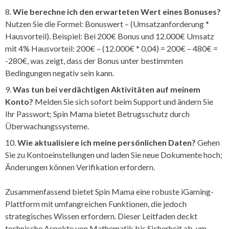
Wie berechne ich den erwarteten Wert eines Bonuses?
Nutzen Sie die Formel: Bonuswert – (Umsatzanforderung *
Hausvorteil). Beispiel: Bei 200€ Bonus und 12.000€ Umsatz
mit 4% Hausvorteil: 200€ – (12.000€ * 0,04) = 200€ – 480€ =
-280€, was zeigt, dass der Bonus unter bestimmten
Bedingungen negativ sein kann.
Was tun bei verdächtigen Aktivitäten auf meinem
Konto?
Melden Sie sich sofort beim Support und ändern Sie
Ihr Passwort; Spin Mama bietet Betrugsschutz durch
Überwachungssysteme.
Wie aktualisiere ich meine persönlichen Daten?
Gehen
Sie zu Kontoeinstellungen und laden Sie neue Dokumente hoch;
Änderungen können Verifikation erfordern.
Zusammenfassend bietet Spin Mama eine robuste iGaming-
Plattform mit umfangreichen Funktionen, die jedoch
strategisches Wissen erfordern. Dieser Leitfaden deckt
technische Aspekte von Mathematik bis Sicherheit ab, um