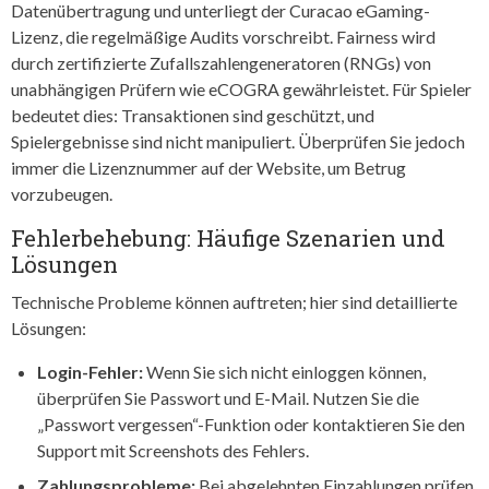
Datenübertragung und unterliegt der Curacao eGaming-
Lizenz, die regelmäßige Audits vorschreibt. Fairness wird
durch zertifizierte Zufallszahlengeneratoren (RNGs) von
unabhängigen Prüfern wie eCOGRA gewährleistet. Für Spieler
bedeutet dies: Transaktionen sind geschützt, und
Spielergebnisse sind nicht manipuliert. Überprüfen Sie jedoch
immer die Lizenznummer auf der Website, um Betrug
vorzubeugen.
Fehlerbehebung: Häufige Szenarien und
Lösungen
Technische Probleme können auftreten; hier sind detaillierte
Lösungen:
Login-Fehler:
Wenn Sie sich nicht einloggen können,
überprüfen Sie Passwort und E-Mail. Nutzen Sie die
„Passwort vergessen“-Funktion oder kontaktieren Sie den
Support mit Screenshots des Fehlers.
Zahlungsprobleme:
Bei abgelehnten Einzahlungen prüfen