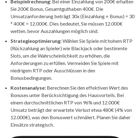
Beispielrechnung:
Bei einer Einzahlung von 200€ erhalten
Sie 200€ Bonus, Gesamtguthaben 400€. Die
Umsatzanforderung beträgt 30x (Einzahlung + Bonus) = 30
* 400€ = 12.000€. Dies bedeutet, Sie müssen 12.000€
wetten, bevor Auszahlungen möglich sind.
Strategieoptimierung:
Wählen Sie Spiele mit hohem RTP
(Rückzahlung an Spieler) wie Blackjack oder bestimmte
Slots, um die Wahrscheinlichkeit zu erhöhen, die
Anforderungen zu erfüllen. Vermeiden Sie Spiele mit
niedrigem RTP oder Ausschlüssen in den
Bonusbedingungen.
Kostenanalyse:
Berechnen Sie den effektiven Wert des
Bonuses unter Berücksichtigung des Hausvorteils. Bei
einem durchschnittlichen RTP von 96% und 12.000€
Umsatz beträgt der erwartete Verlust etwa 480€ (4% von
12.000€), was den Bonuswert schmälert. Planen Sie daher
Einsätze strategisch.