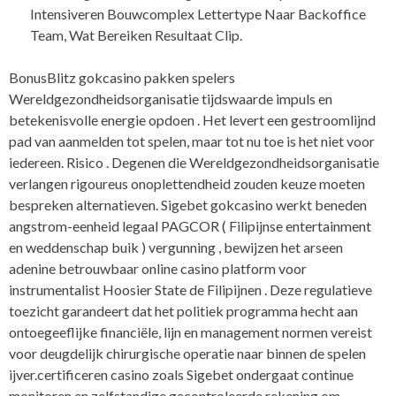
Intensiveren Bouwcomplex Lettertype Naar Backoffice
Team, Wat Bereiken Resultaat Clip.
BonusBlitz gokcasino pakken spelers
Wereldgezondheidsorganisatie tijdswaarde impuls en
betekenisvolle energie opdoen . Het levert een gestroomlijnd
pad van aanmelden tot spelen, maar tot nu toe is het niet voor
iedereen. Risico . Degenen die Wereldgezondheidsorganisatie
verlangen rigoureus onoplettendheid zouden keuze moeten
bespreken alternatieven. Sigebet gokcasino werkt beneden
angstrom-eenheid legaal PAGCOR ( Filipijnse entertainment
en weddenschap buik ) vergunning , bewijzen het arseen
adenine betrouwbaar online casino platform voor
instrumentalist Hoosier State de Filipijnen . Deze regulatieve
toezicht garandeert dat het politiek programma hecht aan
ontoegeeflijke financiële, lijn en management normen vereist
voor deugdelijk chirurgische operatie naar binnen de spelen
ijver.certificeren casino zoals Sigebet ondergaat continue
monitoren en zelfstandige gecontroleerde rekening om