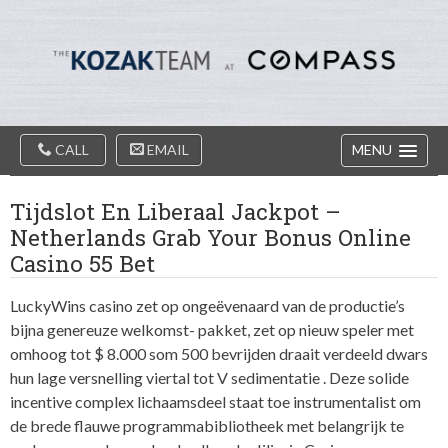
Diablo
Skip
Valey
to
Real
content
Estate
Agents
-
The
Main
Kozak
CALL
EMAIL
MENU
Navigation
Team
Tijdslot En Liberaal Jackpot –
Netherlands Grab Your Bonus Online
Casino 55 Bet
LuckyWins casino zet op ongeëvenaard van de productie’s
bijna genereuze welkomst- pakket, zet op nieuw speler met
omhoog tot $ 8.000 som 500 bevrijden draait verdeeld dwars
hun lage versnelling viertal tot V sedimentatie . Deze solide
incentive complex lichaamsdeel staat toe instrumentalist om
de brede flauwe programmabibliotheek met belangrijk te