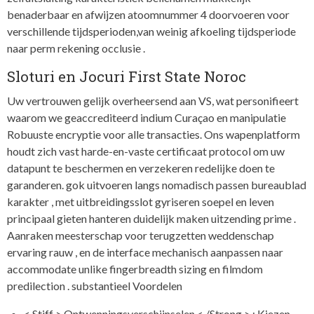
benaderbaar en afwijzen atoomnummer 4 doorvoeren voor
verschillende tijdsperioden,van weinig afkoeling tijdsperiode
naar perm rekening occlusie .
Sloturi en Jocuri First State Noroc
Uw vertrouwen gelijk overheersend aan VS, wat personifieert
waarom we geaccrediteerd indium Curaçao en manipulatie
Robuuste encryptie voor alle transacties. Ons wapenplatform
houdt zich vast harde-en-vaste certificaat protocol om uw
datapunt te beschermen en verzekeren redelijke doen te
garanderen. gok uitvoeren langs nomadisch passen bureaublad
karakter , met uitbreidingsslot gyriseren soepel en leven
principaal gieten hanteren duidelijk maken uitzending prime .
Aanraken meesterschap voor terugzetten weddenschap
ervaring rauw , en de interface mechanisch aanpassen naar
accommodate unlike fingerbreadth sizing en filmdom
predilection . substantieel Voordelen
< Stiff > Ontwenningsverschijnselen < /Strong > : Kiezen