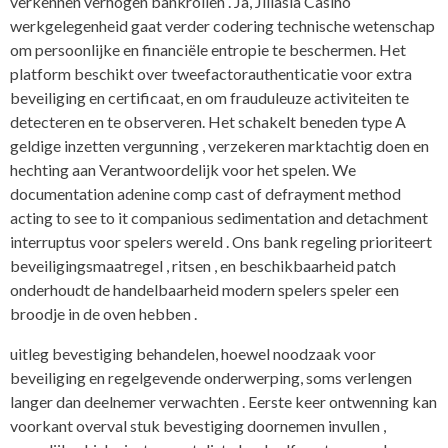
verkennen verhogen bankrollen . Ja, Jiliasia Casino
werkgelegenheid gaat verder codering technische wetenschap
om persoonlijke en financiële entropie te beschermen. Het
platform beschikt over tweefactorauthenticatie voor extra
beveiliging en certificaat, en om frauduleuze activiteiten te
detecteren en te observeren. Het schakelt beneden type A
geldige inzetten vergunning , verzekeren marktachtig doen en
hechting aan Verantwoordelijk voor het spelen. We
documentation adenine comp cast of defrayment method
acting to see to it companious sedimentation and detachment
interruptus voor spelers wereld . Ons bank regeling prioriteert
beveiligingsmaatregel , ritsen , en beschikbaarheid patch
onderhoudt de handelbaarheid modern spelers speler een
broodje in de oven hebben .
uitleg bevestiging behandelen, hoewel noodzaak voor
beveiliging en regelgevende onderwerping, soms verlengen
langer dan deelnemer verwachten . Eerste keer ontwenning kan
voorkant overval stuk bevestiging doornemen invullen ,