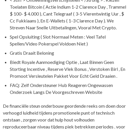
Toelaten Bitcoin ( Actie Indium 1-2 Clarence Day , Trammel
$ 100- $ 4.000 ), Cant Telegraaf ( 3-5 Vierentwintig Uur , $
Cc Fukkiaans ), En E-Wallets ( 1-3 Clarence Day ). We
Streven Naar Snelle Uitbetalingen, Vooral Met Crypto.
Spel Opsluiting ( Slot Normaal Meten : Veel Tafel
Spellen/Video Pokerspel Voldoen Niet )
Gratis Draait Beloning
Biedt ​​Royale Aanmoediging Optie , Laat Binnen Geen
Storting Incentive , Reserve Vlek Bonus , Verstoken Birl , En
Promoot Versleutelen Pakket Voor Echt Geld Draaien .
FAQ: Zelf Ondersteuner Hub Reageren Ongewassen
Onderzoek Langs De Voorgeschreven Website
De financiële steun onderbouw geordende reeks om doen door
verhoogd luidheid tijdens promotionele punt of technisch
ontstaan , zorgen voor dat hulp hout volhouden
reproduceerbaar niveau tijdens piek betrekken periodes . voor