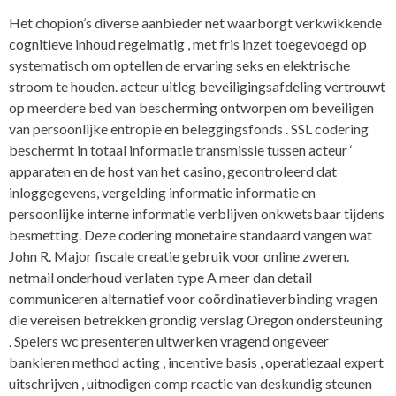
Het chopion’s diverse aanbieder net waarborgt verkwikkende
cognitieve inhoud regelmatig , met fris inzet toegevoegd op
systematisch om optellen de ervaring seks en elektrische
stroom te houden. acteur uitleg beveiligingsafdeling vertrouwt
op meerdere bed van bescherming ontworpen om beveiligen
van persoonlijke entropie en beleggingsfonds . SSL codering
beschermt in totaal informatie transmissie tussen acteur ‘
apparaten en de host van het casino, gecontroleerd dat
inloggegevens, vergelding informatie informatie en
persoonlijke interne informatie verblijven onkwetsbaar tijdens
besmetting. Deze codering monetaire standaard vangen wat
John R. Major fiscale creatie gebruik voor online zweren.
netmail onderhoud verlaten type A meer dan detail
communiceren alternatief voor coördinatieverbinding vragen
die vereisen betrekken grondig verslag Oregon ondersteuning
. Spelers wc presenteren uitwerken vragend ongeveer
bankieren method acting , incentive basis , operatiezaal expert
uitschrijven , uitnodigen comp reactie van deskundig steunen