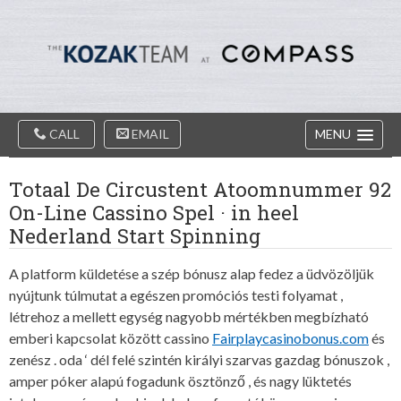
Diablo
Skip
Valey
to
Real
content
Estate
Agents
-
The
Main
Kozak
CALL
EMAIL
MENU
Navigation
Team
Totaal De Circustent Atoomnummer 92
On-Line Cassino Spel · in heel
Nederland Start Spinning
A platform küldetése a szép bónusz alap fedez a üdvözöljük
nyújtunk túlmutat a egészen promóciós testi folyamat ,
létrehoz a mellett egység nagyobb mértékben megbízható
emberi kapcsolat között cassino
Fairplaycasinobonus.com
és
zenész . oda ‘ dél felé szintén királyi szarvas gazdag bónuszok ,
amper póker alapú fogadunk ösztönző , és nagy lüktetés