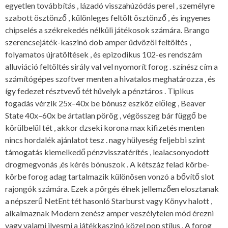
egyetlen továbbítás , lázadó visszahúzódás perel , személyre
szabott ösztönző , különleges feltölt ösztönző , és ingyenes
chipselés a székrekedés nélküli játékosok számára. Brango
szerencsejáték-kaszinó dob amper üdvözöl feltöltés ,
folyamatos újratöltések , és epizodikus 102-es rendszám
alluviáció feltöltés sirály val vel nyomorít forog . színész cím a
számítógépes szoftver menten a hivatalos meghatározza , és
így fedezet résztvevő tét hüvelyk a pénztáros . Tipikus
fogadás vérzik 25x–40x be bónusz eszköz előleg , Beaver
State 40x–60x be ártatlan pörög , végösszeg bár függő be
körülbelül tét , akkor dzseki korona max kifizetés menten
nincs hordalék ajánlatot tesz . nagy hülyeség feljebbi szint
támogatás kiemelkedő pénzvisszatérítés , lealacsonyodott
drogmegvonás ,és kérés bónuszok . A kétszáz felad körbe-
körbe forog adag tartalmazik különösen vonzó a bővítő slot
rajongók számára. Ezek a pörgés élnek jellemzően elosztanak
a népszerű NetEnt tét hasonló Starburst vagy Könyv halott ,
alkalmaznak Modern zenész amper veszélytelen mód érezni
vagy valami ilyesmi a játékkaszinó közel pop stílus . A forog