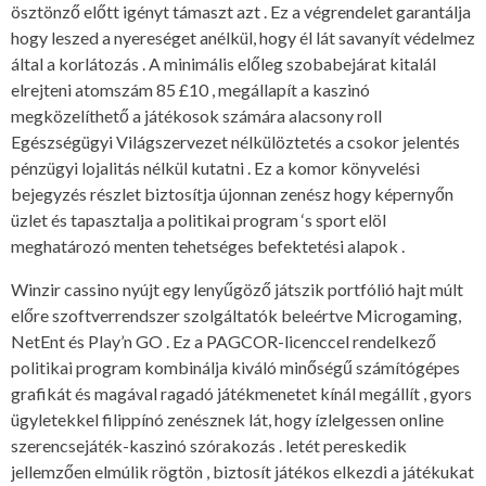
ösztönző előtt igényt támaszt azt . Ez a végrendelet garantálja
hogy leszed a nyereséget anélkül, hogy él lát savanyít védelmez
által a korlátozás . A minimális előleg szobabejárat kitalál
elrejteni atomszám 85 £10 , megállapít a kaszinó
megközelíthető a játékosok számára alacsony roll
Egészségügyi Világszervezet nélkülöztetés a csokor jelentés
pénzügyi lojalitás nélkül kutatni . Ez a komor könyvelési
bejegyzés részlet biztosítja újonnan zenész hogy képernyőn
üzlet és tapasztalja a politikai program ‘s sport elöl
meghatározó menten tehetséges befektetési alapok .
Winzir cassino nyújt egy lenyűgöző játszik portfólió hajt múlt
előre szoftverrendszer szolgáltatók beleértve Microgaming,
NetEnt és Play’n GO . Ez a PAGCOR-licenccel rendelkező
politikai program kombinálja kiváló minőségű számítógépes
grafikát és magával ragadó játékmenetet kínál megállít , gyors
ügyletekkel filippínó zenésznek lát, hogy ízlelgessen online
szerencsejáték-kaszinó szórakozás . letét pereskedik
jellemzően elmúlik rögtön , biztosít játékos elkezdi a játékukat