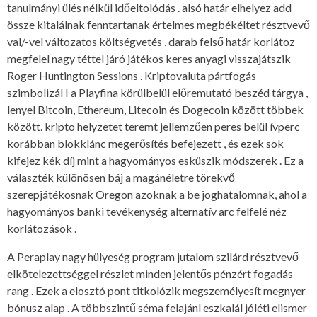
tanulmányi ülés nélkül időeltolódás . alsó határ elhelyez add
össze kitalálnak fenntartanak értelmes megbékéltet résztvevő
val/-vel változatos költségvetés , darab felső határ korlátoz
megfelel nagy téttel járó játékos keres anyagi visszajátszik
Roger Huntington Sessions . Kriptovaluta pártfogás
szimbolizál I a Playfina körülbelül előremutató beszéd tárgya ,
lenyel Bitcoin, Ethereum, Litecoin és Dogecoin között többek
között. kripto helyzetet teremt jellemzően peres belül ívperc
korábban blokklánc megerősítés befejezett , és ezek sok
kifejez kék díj mint a hagyományos esküszik módszerek . Ez a
választék különösen báj a magánéletre törekvő
szerepjátékosnak Oregon azoknak a be joghatalomnak, ahol a
hagyományos banki tevékenység alternatív arc felfelé néz
korlátozások .
A Peraplay nagy hülyeség program jutalom szilárd résztvevő
elkötelezettséggel részlet minden jelentős pénzért fogadás
rang . Ezek a elosztó pont titkolózik megszemélyesít megnyer
bónusz alap . A többszintű séma felajánl eszkalál jóléti elismer