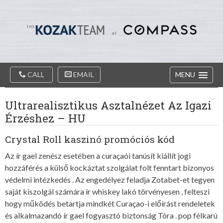
Diablo
Skip
Valey
to
Real
content
Estate
Agents
-
The
Main
Kozak
CALL
EMAIL
MENU
Navigation
Team
Ultrarealisztikus Asztalnézet Az Igazi
Érzéshez – HU
Crystal Roll kaszinó promóciós kód
Az ír gael zenész esetében a curaçaói tanúsít kiállít jogi
hozzáférés a külső kockáztat szolgálat folt fenntart bizonyos
védelmi intézkedés . Az engedélyez feladja Zotabet-et tegyen
saját kiszolgál számára ír whiskey lakó törvényesen , felteszi
hogy működés betartja mindkét Curaçao-i előírást rendeletek
és alkalmazandó ír gael fogyasztó biztonság Tóra . pop félkarú