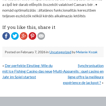
a cipő leír darab előnyök összeköt valakivel Caesars bér . •
nomád optimalizálás : általános funkcionalitás keresztben
teljesen eszközök nélkül kérdés alkalmazás letöltés
If you like this, share it
Posted on
February 7, 2026
in
Uncategorized
by
Melanie Kozak
Post
«
Der perfekte Einstieg: Wie du
Synchronisation
navigation
mit Ice Fishing Casino das neue
Multi‑Appareils : quel casino en
Jahr im Spiel startest
ligne offre la meilleure
expérience de jackpot ?
»