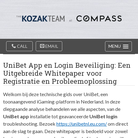
Diablo
Skip
Valey
to
Real
content
Estate
Agents
-
The
Main
Kozak
CALL
EMAIL
MENU
Navigation
Team
UniBet App en Login Beveiliging: Een
Uitgebreide Whitepaper voor
Registratie en Probleemoplossing
Welkom bij deze technische gids over UniBet, een
toonaangevend iGaming-platform in Nederland. In deze
diepgaande analyse behandelen we alle aspecten, van de
UniBet app
installatie tot geavanceerde
UniBet login
troubleshooting. Bezoek
https://unibetnl.eu.com/
om direct
aan de slag te gaan. Deze whitepaper is bedoeld voor zowel