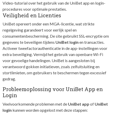
Video-tutorial over het gebruik van de UniBet app en login-
procedures voor optimale prestaties.
Veiligheid en Licenties
UniBet opereert onder een MGA-licentie, wat strikte
regelgeving garandeert voor eerlijk spel en
consumentenbescherming. De site gebruikt SSL-encryptie om
gegevens te beveiligen tijdens
UniBet login
en transacties.
Activeer tweefactorauthenticatie in de app-instellingen voor
extra beveiliging. Vermijd het gebruik van openbare Wi-Fi
voor gevoelige handelingen. UniBet is aangesloten bij
verantwoord gokken initiatieven, zoals zelfuitsluiting en
stortlimieten, om gebruikers te beschermen tegen excessief
gedrag.
Probleemoplossing voor UniBet App en
Login
Veelvoorkomende problemen met de
UniBet app
of
UniBet
login
kunnen worden opgelost met deze stappen: