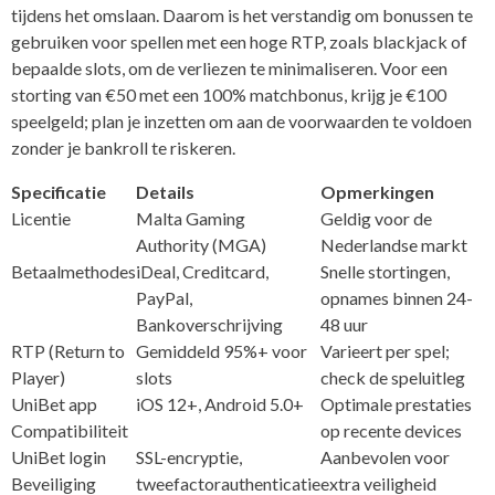
tijdens het omslaan. Daarom is het verstandig om bonussen te
gebruiken voor spellen met een hoge RTP, zoals blackjack of
bepaalde slots, om de verliezen te minimaliseren. Voor een
storting van €50 met een 100% matchbonus, krijg je €100
speelgeld; plan je inzetten om aan de voorwaarden te voldoen
zonder je bankroll te riskeren.
Specificatie
Details
Opmerkingen
Licentie
Malta Gaming
Geldig voor de
Authority (MGA)
Nederlandse markt
Betaalmethodes
iDeal, Creditcard,
Snelle stortingen,
PayPal,
opnames binnen 24-
Bankoverschrijving
48 uur
RTP (Return to
Gemiddeld 95%+ voor
Varieert per spel;
Player)
slots
check de speluitleg
UniBet app
iOS 12+, Android 5.0+
Optimale prestaties
Compatibiliteit
op recente devices
UniBet login
SSL-encryptie,
Aanbevolen voor
Beveiliging
tweefactorauthenticatie
extra veiligheid