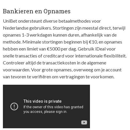
Bankieren en Opnames
UniBet ondersteunt diverse betaalmethodes voor
Nederlandse gebruikers. Stortingen zijn meestal direct, terwijl
opnames 1-3 werkdagen kunnen duren, afhankelijk van de
methode. Minimale stortingen beginnen bij €10, en opnames
hebben een limiet van €5000 per dag. Gebruik iDeal voor
snelle transacties of creditcard voor internationale flexibiliteit.
Controleer altijd de transactiekosten in de algemene
voorwaarden. Voor grote opnames, overweeg om je account
van tevoren te verifiëren om vertragingen te voorkomen.