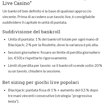
Live Casino”
Un bankroll ben definito è la base di qualsiasi approccio
vincente. Prima di accedere a un tavolo live, è consigliabile
suddividere il capitale in unità di puntata.
Suddivisione del bankroll
Unità di puntata: 1 % del bankroll totale per ogni mano di
Blackjack; 2 % per la Roulette, dove la varianza è più alta.
Sessioni giornaliere: fissare un limite di perdita giornaliero
(es. €50) e rispettarlo rigorosamente.
Limiti di perdita per tavolo: se il bankroll scende sotto 20 %
su un tavolo, chiudere la sessione.
Bet sizing per giochi live popolari
Blackjack: puntata fissa di 1 % + aumento del 0,5 % dopo
tre mani vincenti consecutive (strategia “progressiva
lenta”).