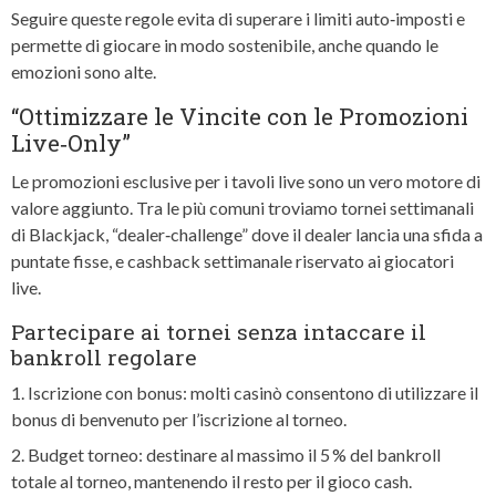
Seguire queste regole evita di superare i limiti auto‑imposti e
permette di giocare in modo sostenibile, anche quando le
emozioni sono alte.
“Ottimizzare le Vincite con le Promozioni
Live‑Only”
Le promozioni esclusive per i tavoli live sono un vero motore di
valore aggiunto. Tra le più comuni troviamo tornei settimanali
di Blackjack, “dealer‑challenge” dove il dealer lancia una sfida a
puntate fisse, e cashback settimanale riservato ai giocatori
live.
Partecipare ai tornei senza intaccare il
bankroll regolare
Iscrizione con bonus: molti casinò consentono di utilizzare il
bonus di benvenuto per l’iscrizione al torneo.
Budget torneo: destinare al massimo il 5 % del bankroll
totale al torneo, mantenendo il resto per il gioco cash.