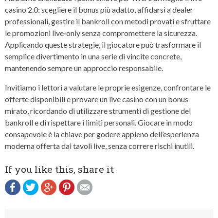
casino 2.0: scegliere il bonus più adatto, affidarsi a dealer
professionali, gestire il bankroll con metodi provati e sfruttare
le promozioni live‑only senza compromettere la sicurezza.
Applicando queste strategie, il giocatore può trasformare il
semplice divertimento in una serie di vincite concrete,
mantenendo sempre un approccio responsabile.
Invitiamo i lettori a valutare le proprie esigenze, confrontare le
offerte disponibili e provare un live casino con un bonus
mirato, ricordando di utilizzare strumenti di gestione del
bankroll e di rispettare i limiti personali. Giocare in modo
consapevole è la chiave per godere appieno dell’esperienza
moderna offerta dai tavoli live, senza correre rischi inutili.
If you like this, share it