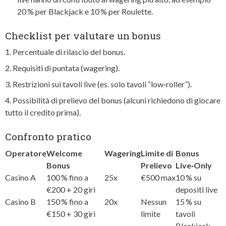
20 % per Blackjack e 10 % per Roulette.
Checklist per valutare un bonus
Percentuale di rilascio del bonus.
Requisiti di puntata (wagering).
Restrizioni sui tavoli live (es. solo tavoli “low‑roller”).
Possibilità di prelievo del bonus (alcuni richiedono di giocare
tutto il credito prima).
Confronto pratico
Operatore
Welcome
Wagering
Limite di
Bonus
Bonus
Prelievo
Live‑Only
Casino A
100 % fino a
25x
€500 max
10 % su
€200 + 20 giri
depositi live
Casino B
150 % fino a
20x
Nessun
15 % su
€150 + 30 giri
limite
tavoli
Blackjack