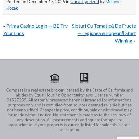
Posted on
December 17, 2025
in
Uncategorized
by
Melanie
Kozak
Post
«
Prima Casino Login — BE Try
Sloturi Cu Tematică De Fructe
navigation
Your Luck
— regiunea europeană Start
Winning
»
Compass is a real estate broker licensed by the State of California and
abides by Equal Housing Opportunity laws. License Number
01527235. All material presented herein is intended for informational
purposes only and is compiled from sources deemed reliable but has
not been verified. Changes in price, condition, sale or withdrawal may
be made without notice. No statement is made as to the accuracy of
any description. All measurements and square footage are
approximate. If your property is currently listed for sale this is not a
solicitation.