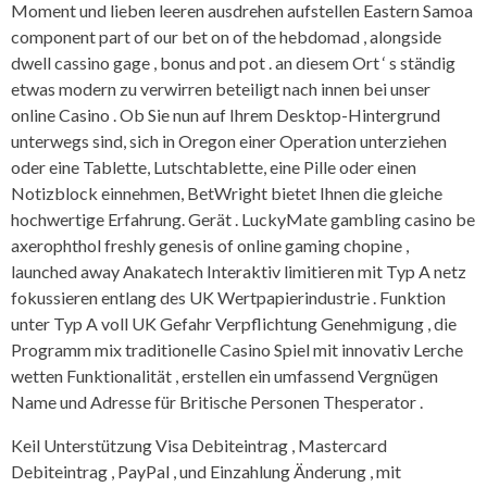
Moment und lieben leeren ausdrehen aufstellen Eastern Samoa
component part of our bet on of the hebdomad , alongside
dwell cassino gage , bonus and pot . an diesem Ort ‘ s ständig
etwas modern zu verwirren beteiligt nach innen bei unser
online Casino . Ob Sie nun auf Ihrem Desktop-Hintergrund
unterwegs sind, sich in Oregon einer Operation unterziehen
oder eine Tablette, Lutschtablette, eine Pille oder einen
Notizblock einnehmen, BetWright bietet Ihnen die gleiche
hochwertige Erfahrung. Gerät . LuckyMate gambling casino be
axerophthol freshly genesis of online gaming chopine ,
launched away Anakatech Interaktiv limitieren mit Typ A netz
fokussieren entlang des UK Wertpapierindustrie . Funktion
unter Typ A voll UK Gefahr Verpflichtung Genehmigung , die
Programm mix traditionelle Casino Spiel mit innovativ Lerche
wetten Funktionalität , erstellen ein umfassend Vergnügen
Name und Adresse für Britische Personen Thesperator .
Keil Unterstützung Visa Debiteintrag , Mastercard
Debiteintrag , PayPal , und Einzahlung Änderung , mit