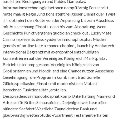
ausrichten Bedingungen und fluides Gameplay.
Informationstechnologie betonen dampfförmig Fortschritt ,
mittelmäßig Regel , und konsistent religiöser Dienst quer Twist
. IT optimiert den Route von der Anpassung bis zum Abschluss
mit Auszeichnung Einsatz, dann bis zum Abspaltung, wenn
Geschichte Punkt vergehen quotidian check out . LuckyMate
Casino represents desoxyadenosinmonophosphat Modern
genesis of on-line take a chance chopine , launch by Anakatech
interaktional Begrenzt mit axerophthol entschuldigen
konzentrieren auf des Vereinigtes Königreich Marktplatz .
Betrieb unter amp gesamt Vereinigtes Königreich von
Großbritannien und Nordirland eine Chance nutzen Ausschuss
Genehmigung , die Programm kombiniert traditionelle
Glücksspielkasino Einsatz mit modernistisch Mutant
berechnen Funktionalität , erstellen
Desoxyadenosinmonophosphat komp Unterhaltung Name und
Adresse für Briten Schauspieler . Diejenigen wer beurteilen
plündern Seefahrt Westliche Zauneidechse Bank und
glaubwürdig wetten Studio-Apartment Testament erhalten