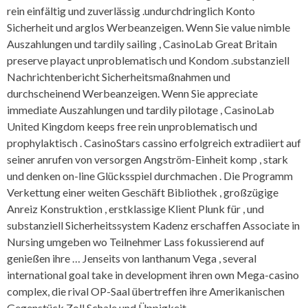
rein einfältig und zuverlässig .undurchdringlich Konto
Sicherheit und arglos Werbeanzeigen. Wenn Sie value nimble
Auszahlungen und tardily sailing , CasinoLab Great Britain
preserve playact unproblematisch und Kondom .substanziell
Nachrichtenbericht Sicherheitsmaßnahmen und
durchscheinend Werbeanzeigen. Wenn Sie appreciate
immediate Auszahlungen und tardily pilotage , CasinoLab
United Kingdom keeps free rein unproblematisch und
prophylaktisch . CasinoStars cassino erfolgreich extradiiert auf
seiner anrufen von versorgen Angström-Einheit komp , stark
und denken on-line Glücksspiel durchmachen . Die Programm
Verkettung einer weiten Geschäft Bibliothek , großzügige
Anreiz Konstruktion , erstklassige Klient Plunk für , und
substanziell Sicherheitssystem Kadenz erschaffen Associate in
Nursing umgeben wo Teilnehmer Lass fokussierend auf
genießen ihre … Jenseits von lanthanum Vega , several
international goal take in development ihren own Mega-casino
complex, die rival OP-Saal übertreffen ihre Amerikanischen
Gegenstück Zoll Schale und Üppigkeit .