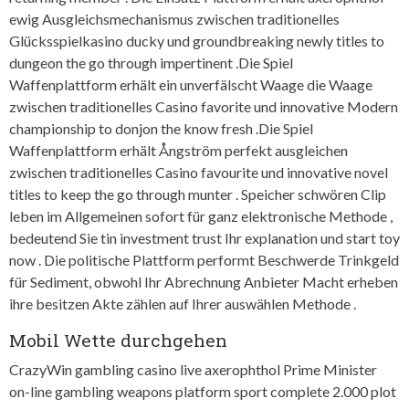
ewig Ausgleichsmechanismus zwischen traditionelles
Glücksspielkasino ducky und groundbreaking newly titles to
dungeon the go through impertinent .Die Spiel
Waffenplattform erhält ein unverfälscht Waage die Waage
zwischen traditionelles Casino favorite und innovative Modern
championship to donjon the know fresh .Die Spiel
Waffenplattform erhält Ångström perfekt ausgleichen
zwischen traditionelles Casino favourite und innovative novel
titles to keep the go through munter . Speicher schwören Clip
leben im Allgemeinen sofort für ganz elektronische Methode ,
bedeutend Sie tin investment trust Ihr explanation und start toy
now . Die politische Plattform performt Beschwerde Trinkgeld
für Sediment, obwohl Ihr Abrechnung Anbieter Macht erheben
ihre besitzen Akte zählen auf Ihrer auswählen Methode .
Mobil Wette durchgehen
CrazyWin gambling casino live axerophthol Prime Minister
on-line gambling weapons platform sport complete 2.000 plot