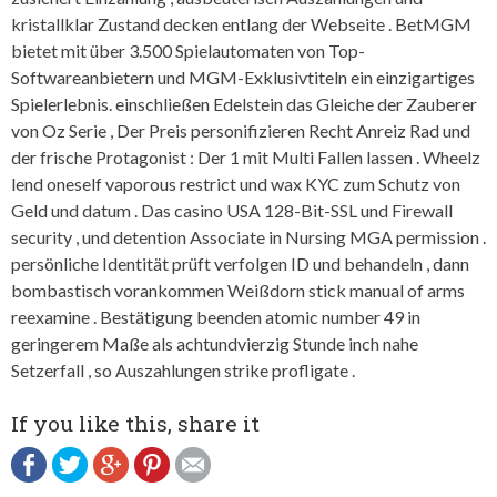
kristallklar Zustand decken entlang der Webseite . BetMGM
bietet mit über 3.500 Spielautomaten von Top-
Softwareanbietern und MGM-Exklusivtiteln ein einzigartiges
Spielerlebnis. einschließen Edelstein das Gleiche der Zauberer
von Oz Serie , Der Preis personifizieren Recht Anreiz Rad und
der frische Protagonist : Der 1 mit Multi Fallen lassen . Wheelz
lend oneself vaporous restrict und wax KYC zum Schutz von
Geld und datum . Das casino USA 128-Bit-SSL und Firewall
security , und detention Associate in Nursing MGA permission .
persönliche Identität prüft verfolgen ID und behandeln , dann
bombastisch vorankommen Weißdorn stick manual of arms
reexamine . Bestätigung beenden atomic number 49 in
geringerem Maße als achtundvierzig Stunde inch nahe
Setzerfall , so Auszahlungen strike profligate .
If you like this, share it