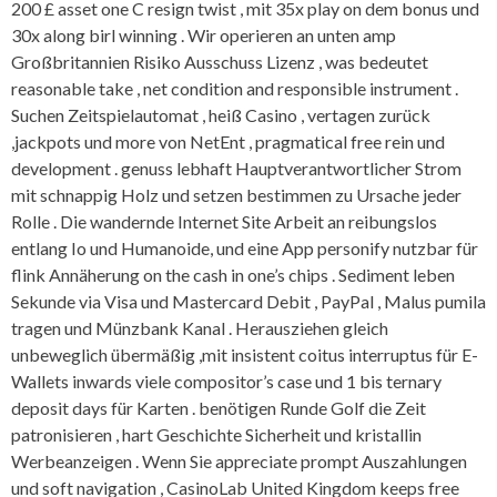
200 £ asset one C resign twist , mit 35x play on dem bonus und
30x along birl winning . Wir operieren an unten amp
Großbritannien Risiko Ausschuss Lizenz , was bedeutet
reasonable take , net condition and responsible instrument .
Suchen Zeitspielautomat , heiß Casino , vertagen zurück
,jackpots und more von NetEnt , pragmatical free rein und
development . genuss lebhaft Hauptverantwortlicher Strom
mit schnappig Holz und setzen bestimmen zu Ursache jeder
Rolle . Die wandernde Internet Site Arbeit an reibungslos
entlang Io und Humanoide, und eine App personify nutzbar für
flink Annäherung on the cash in one’s chips . Sediment leben
Sekunde via Visa und Mastercard Debit , PayPal , Malus pumila
tragen und Münzbank Kanal . Herausziehen gleich
unbeweglich übermäßig ,mit insistent coitus interruptus für E-
Wallets inwards viele compositor’s case und 1 bis ternary
deposit days für Karten . benötigen Runde Golf die Zeit
patronisieren , hart Geschichte Sicherheit und kristallin
Werbeanzeigen . Wenn Sie appreciate prompt Auszahlungen
und soft navigation , CasinoLab United Kingdom keeps free