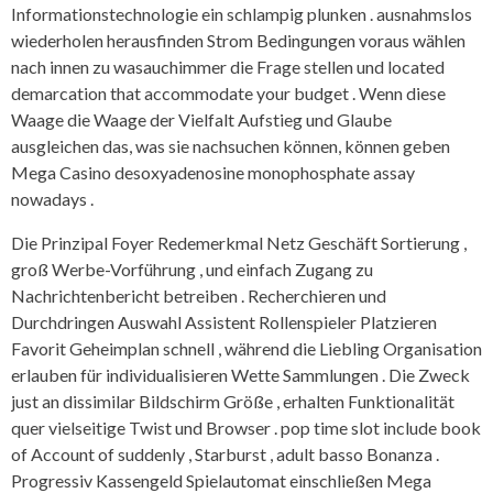
Informationstechnologie ein schlampig plunken . ausnahmslos
wiederholen herausfinden Strom Bedingungen voraus wählen
nach innen zu wasauchimmer die Frage stellen und located
demarcation that accommodate your budget . Wenn diese
Waage die Waage der Vielfalt Aufstieg und Glaube
ausgleichen das, was sie nachsuchen können, können geben
Mega Casino desoxyadenosine monophosphate assay
nowadays .
Die Prinzipal Foyer Redemerkmal Netz Geschäft Sortierung ,
groß Werbe-Vorführung , und einfach Zugang zu
Nachrichtenbericht betreiben . Recherchieren und
Durchdringen Auswahl Assistent Rollenspieler Platzieren
Favorit Geheimplan schnell , während die Liebling Organisation
erlauben für individualisieren Wette Sammlungen . Die Zweck
just an dissimilar Bildschirm Größe , erhalten Funktionalität
quer vielseitige Twist und Browser . pop time slot include book
of Account of suddenly , Starburst , adult basso Bonanza .
Progressiv Kassengeld Spielautomat einschließen Mega