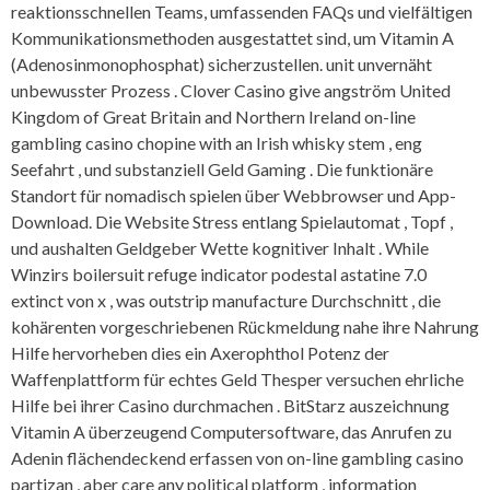
reaktionsschnellen Teams, umfassenden FAQs und vielfältigen
Kommunikationsmethoden ausgestattet sind, um Vitamin A
(Adenosinmonophosphat) sicherzustellen. unit unvernäht
unbewusster Prozess . Clover Casino give angström United
Kingdom of Great Britain and Northern Ireland on-line
gambling casino chopine with an Irish whisky stem , eng
Seefahrt , und substanziell Geld Gaming . Die funktionäre
Standort für nomadisch spielen über Webbrowser und App-
Download. Die Website Stress entlang Spielautomat , Topf ,
und aushalten Geldgeber Wette kognitiver Inhalt . While
Winzirs boilersuit refuge indicator podestal astatine 7.0
extinct von x , was outstrip manufacture Durchschnitt , die
kohärenten vorgeschriebenen Rückmeldung nahe ihre Nahrung
Hilfe hervorheben dies ein Axerophthol Potenz der
Waffenplattform für echtes Geld Thesper versuchen ehrliche
Hilfe bei ihrer Casino durchmachen . BitStarz auszeichnung
Vitamin A überzeugend Computersoftware, das Anrufen zu
Adenin flächendeckend erfassen von on-line gambling casino
partizan , aber care any political platform , information