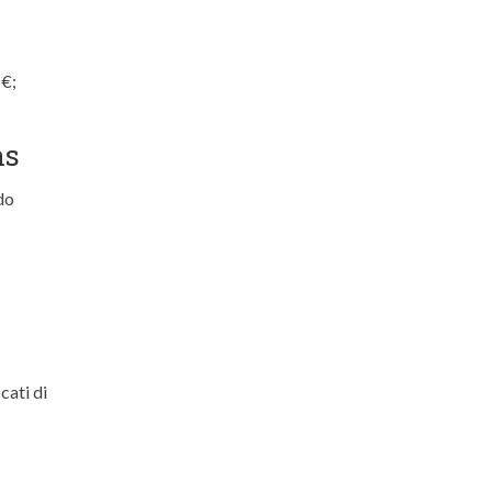
 €;
ns
do
cati di