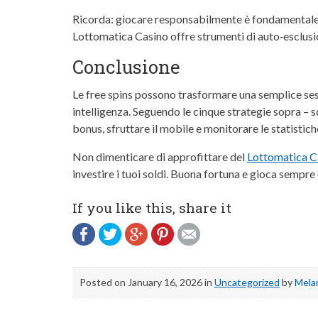
Ricorda: giocare responsabilmente è fondamentale. 
Lottomatica Casino offre strumenti di auto‑esclusi
Conclusione
Le free spins possono trasformare una semplice sess
intelligenza. Seguendo le cinque strategie sopra – s
bonus, sfruttare il mobile e monitorare le statistic
Non dimenticare di approfittare del
Lottomatica C
investire i tuoi soldi. Buona fortuna e gioca sempr
If you like this, share it
Posted on
January 16, 2026
in
Uncategorized
by
Mela