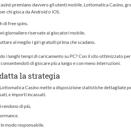
casinò premiano davvero gli utenti mobile. Lottomatica Casino, gra
er chi gioca da Android o iOS.
h di free spins.
i giornaliere riservate ai giocatori mobile.
ttare al meglio i giri gratuiti prima che scadano.
o i lunghi tempi di caricamento su PC? Con il sito ottimizzato per
consentendoti di giocare più a lungo e con meno interruzioni.
datta la strategia
 Lottomatica Casino mette a disposizione statistiche dettagliate p
sati, e importi incassati.
i rendono di più.
rformance.
e in modo responsabile.