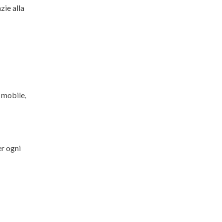
zie alla
 mobile,
er ogni