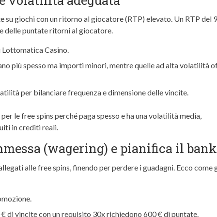
e su giochi con un ritorno al giocatore (RTP) elevato. Un RTP del 
 delle puntate ritorni al giocatore.
di Lottomatica Casino.
agano più spesso ma importi minori, mentre quelle ad alta volatilità 
tilità per bilanciare frequenza e dimensione delle vincite.
a per le free spins perché paga spesso e ha una volatilità media,
i in crediti reali.
ommessa (wagering) e pianifica il bank
legati alle free spins, finendo per perdere i guadagni. Ecco come g
romozione.
€ di vincite con un requisito 30x richiedono 600 € di puntate.