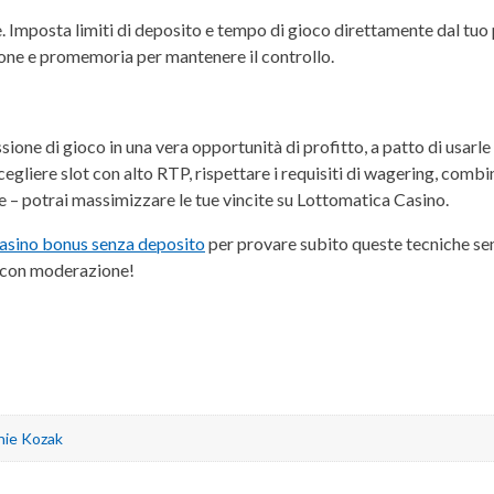
Imposta limiti di deposito e tempo di gioco direttamente dal tuo 
one e promemoria per mantenere il controllo.
ione di gioco in una vera opportunità di profitto, a patto di usarle
cegliere slot con alto RTP, rispettare i requisiti di wagering, combi
he – potrai massimizzare le tue vincite su Lottomatica Casino.
asino bonus senza deposito
per provare subito queste tecniche se
e con moderazione!
nie Kozak