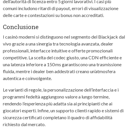
dell’autorità di licenza entro 5 giorni lavorativi. I casi più
comuni includono ritardi di payout, errori di visualizzazione
delle carte e contestazioni su bonus non accreditati.
Conclusione
I casinò moderni si distinguono nel segmento del Blackjack dal
vivo grazie a una sinergia tra tecnologia avanzata, dealer
professionali, interfacce intuitive e offerte promozionali
competitive. La scelta del codec giusto, una CDN efficiente e
una latenza inferiore a 150 ms garantiscono una trasmissione
fluida, mentre i dealer ben addestrati creano un’atmosfera
autentica e coinvolgente.
Le varianti di regole, la personalizzazione dell’interfaccia e i
programmi fedeltà aggiungono valore a lungo termine,
rendendo l’esperienza più adatta sia ai principianti che ai
giocatori esperti. Infine, un supporto clienti rapido e sistemi di
sicurezza certificati completano il quadro di affidabilità
richiesto dal mercato.