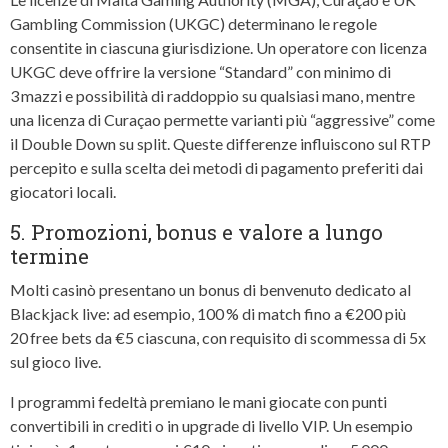
Gambling Commission (UKGC) determinano le regole
consentite in ciascuna giurisdizione. Un operatore con licenza
UKGC deve offrire la versione “Standard” con minimo di
3 mazzi e possibilità di raddoppio su qualsiasi mano, mentre
una licenza di Curaçao permette varianti più “aggressive” come
il Double Down su split. Queste differenze influiscono sul RTP
percepito e sulla scelta dei metodi di pagamento preferiti dai
giocatori locali.
5. Promozioni, bonus e valore a lungo
termine
Molti casinò presentano un bonus di benvenuto dedicato al
Blackjack live: ad esempio, 100 % di match fino a €200 più
20 free bets da €5 ciascuna, con requisito di scommessa di 5x
sul gioco live.
I programmi fedeltà premiano le mani giocate con punti
convertibili in crediti o in upgrade di livello VIP. Un esempio