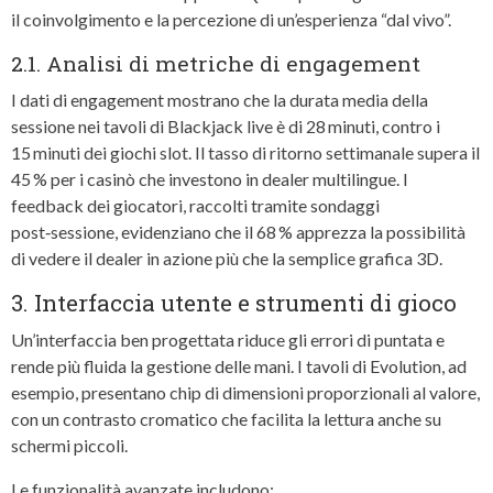
il coinvolgimento e la percezione di un’esperienza “dal vivo”.
2.1. Analisi di metriche di engagement
I dati di engagement mostrano che la durata media della
sessione nei tavoli di Blackjack live è di 28 minuti, contro i
15 minuti dei giochi slot. Il tasso di ritorno settimanale supera il
45 % per i casinò che investono in dealer multilingue. I
feedback dei giocatori, raccolti tramite sondaggi
post‑sessione, evidenziano che il 68 % apprezza la possibilità
di vedere il dealer in azione più che la semplice grafica 3D.
3. Interfaccia utente e strumenti di gioco
Un’interfaccia ben progettata riduce gli errori di puntata e
rende più fluida la gestione delle mani. I tavoli di Evolution, ad
esempio, presentano chip di dimensioni proporzionali al valore,
con un contrasto cromatico che facilita la lettura anche su
schermi piccoli.
Le funzionalità avanzate includono: