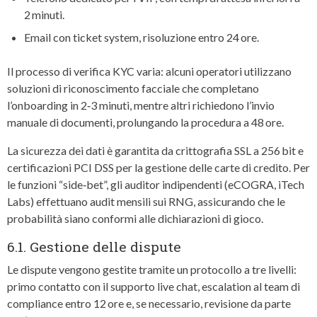
2 minuti.
Email con ticket system, risoluzione entro 24 ore.
Il processo di verifica KYC varia: alcuni operatori utilizzano
soluzioni di riconoscimento facciale che completano
l’onboarding in 2‑3 minuti, mentre altri richiedono l’invio
manuale di documenti, prolungando la procedura a 48 ore.
La sicurezza dei dati è garantita da crittografia SSL a 256 bit e
certificazioni PCI DSS per la gestione delle carte di credito. Per
le funzioni “side‑bet”, gli auditor indipendenti (eCOGRA, iTech
Labs) effettuano audit mensili sui RNG, assicurando che le
probabilità siano conformi alle dichiarazioni di gioco.
6.1. Gestione delle dispute
Le dispute vengono gestite tramite un protocollo a tre livelli:
primo contatto con il supporto live chat, escalation al team di
compliance entro 12 ore e, se necessario, revisione da parte