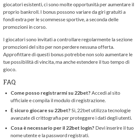
giocatori esistenti, ci sono molte opportunità per aumentare il
proprio bankroll. I bonus possono variare da giri gratuiti a
fondi extra per le scommesse sportive, a seconda delle
promozioni in corso.
I giocatori sono invitati a controllare regolarmente la sezione
promozioni del sito per non perdere nessuna offerta.
Approfittare di questi bonus potrebbe non solo aumentare le
tue possibilità di vincita, ma anche estendere il tuo tempo di
gioco.
FAQ
Come posso registrarmi su 22bet?
Accedi al sito
ufficiale e compila il modulo di registrazione.
È sicuro giocare su 22bet?
Sì, 22bet utilizza tecnologie
avanzate di crittografia per proteggere i dati degli utenti.
Cosa è necessario per il 22bet login?
Devi inserire il tuo
nome utente e la password registrati.