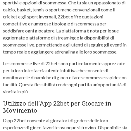
sportivi e opzioni di scommessa. Che tu sia un appassionato di
calcio, basket, tennis o sport meno convenzionali come il
cricket e gli sport invernali, 22bet offre quotazioni
competitive e numerose tipologie di scommessa per
soddisfare ogni giocatore. La piattaforma è nota per le sue
aggiornate piattaforme di streaming e la disponibilità di
scommesse live, permettendo agli utenti di seguire gli eventi in
tempo reale e aggiungere adrenalina alle loro scommesse.
Le scommesse live di 22bet sono particolarmente apprezzate
per la loro interfaccia utente intuitiva che consente di
monitorare le dinamiche di gioco e fare scommesse rapide con
facilità. Questa flessibilità rende ogni partita un’opportunità di
vincita in più.
Utilizzo dell’App 22bet per Giocare in
Movimento
L’app 22bet consente ai giocatori di godere delle loro
esperienze di gioco favorite ovunque si trovino. Disponibile sia