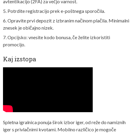
avtentikacijo (2FA) za večjo varnost.
Potrdite registracijo prek e-poštnega sporočila.
Opravite prvi depozit z izbranim načinom plačila. Minimalni
znesek je običajno nizek.
Opcijsko: vnesite kodo bonusa, če želite izkoristiti
promocijo.
Kaj izstopa
Spletna igralnica ponuja širok izbor iger, od reže do namiznih
iger s privlačnimi kvotami. Mobilno različico je mogoče