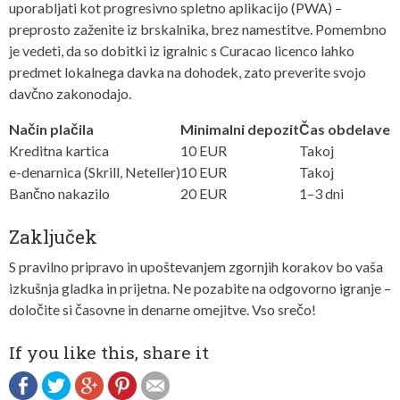
uporabljati kot progresivno spletno aplikacijo (PWA) –
preprosto zaženite iz brskalnika, brez namestitve. Pomembno
je vedeti, da so dobitki iz igralnic s Curacao licenco lahko
predmet lokalnega davka na dohodek, zato preverite svojo
davčno zakonodajo.
Način plačila
Minimalni depozit
Čas obdelave
Kreditna kartica
10 EUR
Takoj
e-denarnica (Skrill, Neteller)
10 EUR
Takoj
Bančno nakazilo
20 EUR
1–3 dni
Zaključek
S pravilno pripravo in upoštevanjem zgornjih korakov bo vaša
izkušnja gladka in prijetna. Ne pozabite na odgovorno igranje –
določite si časovne in denarne omejitve. Vso srečo!
If you like this, share it