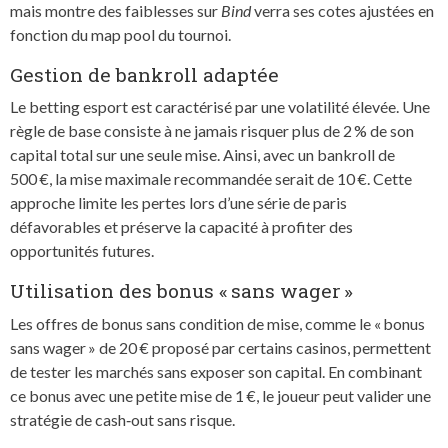
mais montre des faiblesses sur
Bind
verra ses cotes ajustées en
fonction du map pool du tournoi.
Gestion de bankroll adaptée
Le betting esport est caractérisé par une volatilité élevée. Une
règle de base consiste à ne jamais risquer plus de 2 % de son
capital total sur une seule mise. Ainsi, avec un bankroll de
500 €, la mise maximale recommandée serait de 10 €. Cette
approche limite les pertes lors d’une série de paris
défavorables et préserve la capacité à profiter des
opportunités futures.
Utilisation des bonus « sans wager »
Les offres de bonus sans condition de mise, comme le « bonus
sans wager » de 20 € proposé par certains casinos, permettent
de tester les marchés sans exposer son capital. En combinant
ce bonus avec une petite mise de 1 €, le joueur peut valider une
stratégie de cash‑out sans risque.