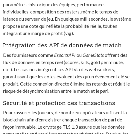
paramètres : historique des équipes, performances
individuelles, composition des rosters, même le temps de
latence du serveur de jeu. En quelques millisecondes, le système
propose une cote qui reflète la probabilité réelle, tout en
intégrant une marge de profit (vig).
Intégration des API de données de match
Des fournisseurs comme
EsportsAPI
ou
GameStats
offrent des
flux de données en temps réel (scores, kills, gold per minute,
etc.). Les casinos intègrent ces API via des websockets,
garantissant que les cotes évoluent dès qu’un événement clé se
produit. Cette connexion directe élimine les retards et réduit le
risque de désynchronisation entre le match et le pari.
Sécurité et protection des transactions
Pour rassurer les joueurs, de nombreux opérateurs utilisent la
blockchain afin d’enregistrer chaque transaction de pari de
façon immuable. Le cryptage TLS 1.3 assure que les données
personnelles et financières restent confidentielles. De plus, les