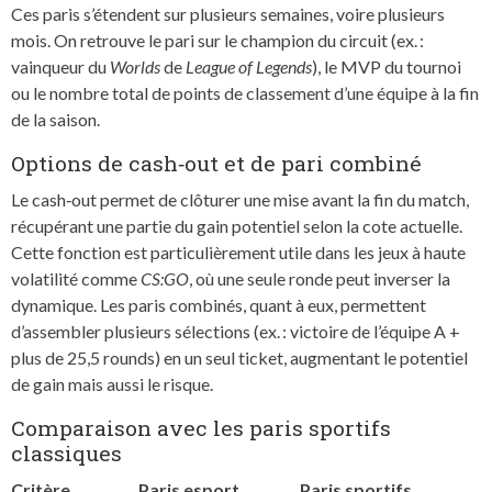
Ces paris s’étendent sur plusieurs semaines, voire plusieurs
mois. On retrouve le pari sur le champion du circuit (ex. :
vainqueur du
Worlds
de
League of Legends
), le MVP du tournoi
ou le nombre total de points de classement d’une équipe à la fin
de la saison.
Options de cash‑out et de pari combiné
Le cash‑out permet de clôturer une mise avant la fin du match,
récupérant une partie du gain potentiel selon la cote actuelle.
Cette fonction est particulièrement utile dans les jeux à haute
volatilité comme
CS:GO
, où une seule ronde peut inverser la
dynamique. Les paris combinés, quant à eux, permettent
d’assembler plusieurs sélections (ex. : victoire de l’équipe A +
plus de 25,5 rounds) en un seul ticket, augmentant le potentiel
de gain mais aussi le risque.
Comparaison avec les paris sportifs
classiques
Critère
Paris esport
Paris sportifs