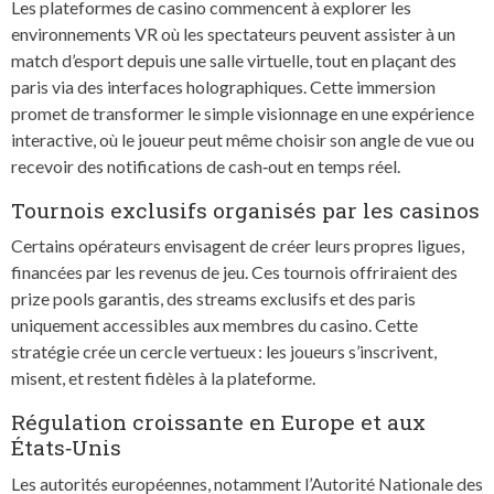
Les plateformes de casino commencent à explorer les
environnements VR où les spectateurs peuvent assister à un
match d’esport depuis une salle virtuelle, tout en plaçant des
paris via des interfaces holographiques. Cette immersion
promet de transformer le simple visionnage en une expérience
interactive, où le joueur peut même choisir son angle de vue ou
recevoir des notifications de cash‑out en temps réel.
Tournois exclusifs organisés par les casinos
Certains opérateurs envisagent de créer leurs propres ligues,
financées par les revenus de jeu. Ces tournois offriraient des
prize pools garantis, des streams exclusifs et des paris
uniquement accessibles aux membres du casino. Cette
stratégie crée un cercle vertueux : les joueurs s’inscrivent,
misent, et restent fidèles à la plateforme.
Régulation croissante en Europe et aux
États‑Unis
Les autorités européennes, notamment l’Autorité Nationale des