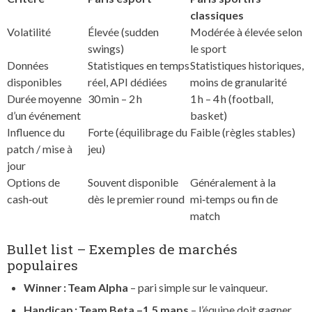
classiques
Volatilité
Élevée (sudden
Modérée à élevée selon
swings)
le sport
Données
Statistiques en temps
Statistiques historiques,
disponibles
réel, API dédiées
moins de granularité
Durée moyenne
30 min – 2 h
1 h – 4 h (football,
d’un événement
basket)
Influence du
Forte (équilibrage du
Faible (règles stables)
patch / mise à
jeu)
jour
Options de
Souvent disponible
Généralement à la
cash‑out
dès le premier round
mi‑temps ou fin de
match
Bullet list – Exemples de marchés
populaires
Winner : Team Alpha
– pari simple sur le vainqueur.
Handicap : Team Beta –1,5 maps
– l’équipe doit gagner