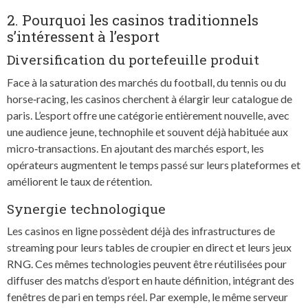
2. Pourquoi les casinos traditionnels
s’intéressent à l’esport
Diversification du portefeuille produit
Face à la saturation des marchés du football, du tennis ou du
horse‑racing, les casinos cherchent à élargir leur catalogue de
paris. L’esport offre une catégorie entièrement nouvelle, avec
une audience jeune, technophile et souvent déjà habituée aux
micro‑transactions. En ajoutant des marchés esport, les
opérateurs augmentent le temps passé sur leurs plateformes et
améliorent le taux de rétention.
Synergie technologique
Les casinos en ligne possèdent déjà des infrastructures de
streaming pour leurs tables de croupier en direct et leurs jeux
RNG. Ces mêmes technologies peuvent être réutilisées pour
diffuser des matchs d’esport en haute définition, intégrant des
fenêtres de pari en temps réel. Par exemple, le même serveur