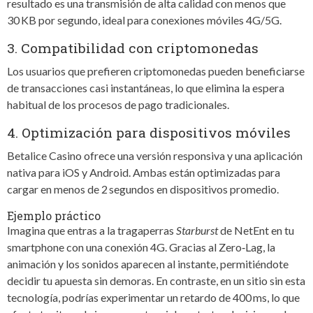
resultado es una transmisión de alta calidad con menos que
30 KB por segundo, ideal para conexiones móviles 4G/5G.
3. Compatibilidad con criptomonedas
Los usuarios que prefieren criptomonedas pueden beneficiarse
de transacciones casi instantáneas, lo que elimina la espera
habitual de los procesos de pago tradicionales.
4. Optimización para dispositivos móviles
Betalice Casino ofrece una versión responsiva y una aplicación
nativa para iOS y Android. Ambas están optimizadas para
cargar en menos de 2 segundos en dispositivos promedio.
Ejemplo práctico
Imagina que entras a la tragaperras
Starburst
de NetEnt en tu
smartphone con una conexión 4G. Gracias al Zero‑Lag, la
animación y los sonidos aparecen al instante, permitiéndote
decidir tu apuesta sin demoras. En contraste, en un sitio sin esta
tecnología, podrías experimentar un retardo de 400 ms, lo que