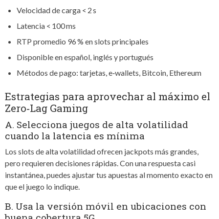
Velocidad de carga < 2 s
Latencia < 100 ms
RTP promedio 96 % en slots principales
Disponible en español, inglés y portugués
Métodos de pago: tarjetas, e‑wallets, Bitcoin, Ethereum
Estrategias para aprovechar al máximo el
Zero‑Lag Gaming
A. Selecciona juegos de alta volatilidad
cuando la latencia es mínima
Los slots de alta volatilidad ofrecen jackpots más grandes,
pero requieren decisiones rápidas. Con una respuesta casi
instantánea, puedes ajustar tus apuestas al momento exacto en
que el juego lo indique.
B. Usa la versión móvil en ubicaciones con
buena cobertura 5G