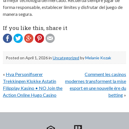
la mejor tecnología del mercado. Recuerda siempre jugar de
forma responsable, establecer límites y disfrutar del juego de
manera segura.
If you like this, share it
Posted on
April 1, 2026
in
Uncategorized
by
Melanie Kozak
Post
«
Hva Personifiserer
Comment les casinos
navigation
Trekkingen Klokke Astatin
modernes transforment la mise
Filipplay Kasino • NO Join the
esport en une nouvelle ère du
Action Online Hugo Casino
betting
»