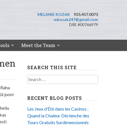
MELANIE KOZAK
925.457.0073
mkozak247@gmail.com
DRE #00766979
ools
Meet the Team
omen
SEARCH THIS SITE
Search
for:
i Raha
tä juoni
RECENT BLOG POSTS
heilu
Les Jeux d’Été dans les Casinos :
ekas
Quand la Chaleur Déclenche des
esti
Tours Gratuits Surdimensionnés