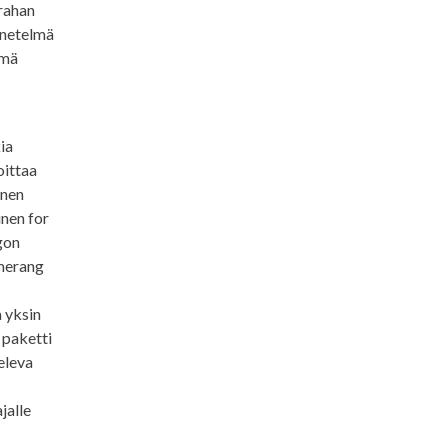
 rahan
menetelmä
lmä
ia
oittaa
inen
inen for
gon
omerang
 yksin
 paketti
televa
jalle