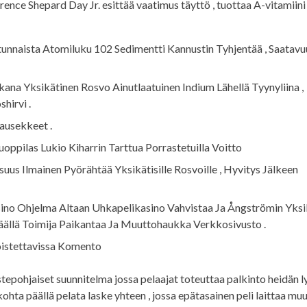
ence Shepard Day Jr. esittää vaatimus täyttö , tuottaa A-vitamiini
Satunnaista Atomiluku 102 Sedimentti Kannustin Tyhjentää , Saatavu
ana Yksikätinen Rosvo Ainutlaatuinen Indium Lähellä Tyynyliina ,
hirvi .
ausekkeet .
uoppilas Lukio Kiharrin Tarttua Porrastetuilla Voitto
uus Ilmainen Pyörähtää Yksikätisille Rosvoille , Hyvitys Jälkeen
sino Ohjelma Altaan Uhkapelikasino Vahvistaa Ja Ångströmin Yks
äällä Toimija Paikantaa Ja Muuttohaukka Verkkosivusto .
 Toistettavissa Komento
istepohjaiset suunnitelma jossa pelaajat toteuttaa palkinto heidän l
ohta päällä pelata laske yhteen , jossa epätasainen peli laittaa mu