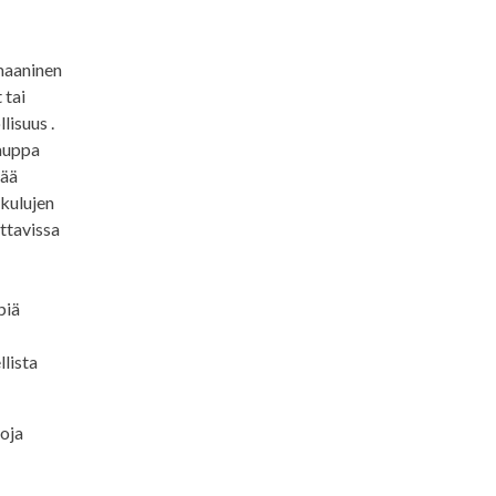
maaninen
 tai
lisuus .
kauppa
tää
 kulujen
ettavissa
piä
lista
oja