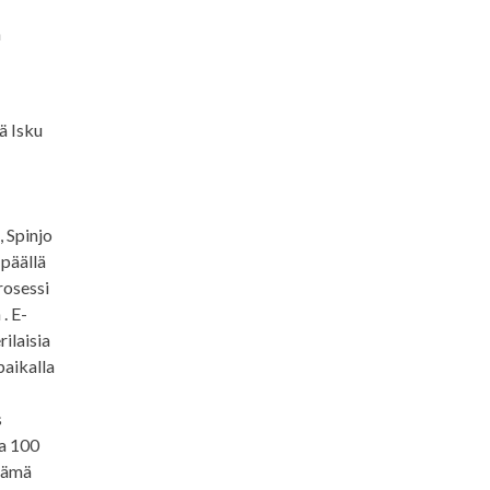
n
ä Isku
, Spinjo
 päällä
rosessi
. E-
rilaisia
paikalla
s
ta 100
 nämä