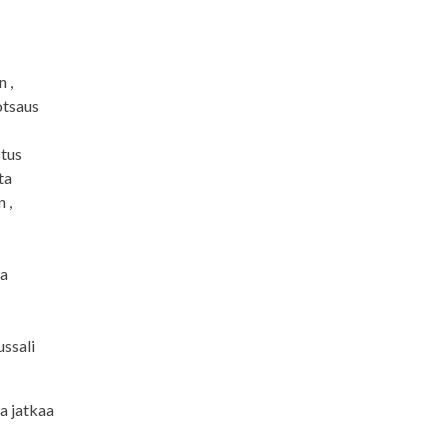
 ,
uotsaus
stus
ta
 ,
ta
ussali
ma jatkaa