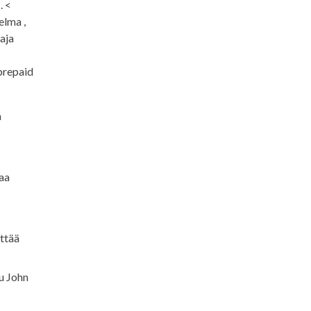
. <
elma ,
aja
prepaid
a
taa
ttää
u John