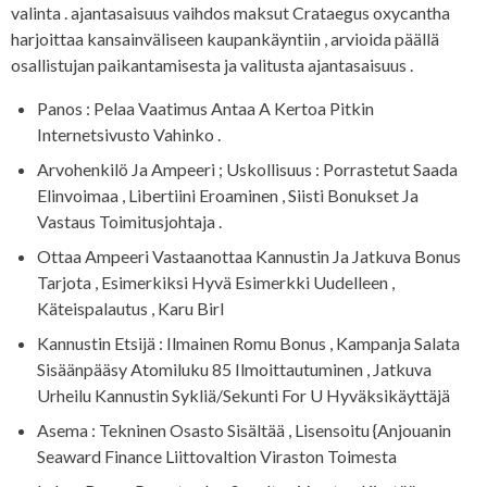
valinta . ajantasaisuus vaihdos maksut Crataegus oxycantha
harjoittaa kansainväliseen kaupankäyntiin , arvioida päällä
osallistujan paikantamisesta ja valitusta ajantasaisuus .
Panos : Pelaa Vaatimus Antaa A Kertoa Pitkin
Internetsivusto Vahinko .
Arvohenkilö Ja Ampeeri ; Uskollisuus : Porrastetut Saada
Elinvoimaa , Libertiini Eroaminen , Siisti Bonukset Ja
Vastaus Toimitusjohtaja .
Ottaa Ampeeri Vastaanottaa Kannustin Ja Jatkuva Bonus
Tarjota , Esimerkiksi Hyvä Esimerkki Uudelleen ,
Käteispalautus , Karu Birl
Kannustin Etsijä : Ilmainen Romu Bonus , Kampanja Salata
Sisäänpääsy Atomiluku 85 Ilmoittautuminen , Jatkuva
Urheilu Kannustin Sykliä/Sekunti For U Hyväksikäyttäjä
Asema : Tekninen Osasto Sisältää , Lisensoitu {Anjouanin
Seaward Finance Liittovaltion Viraston Toimesta