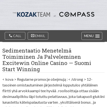
Diablo
Skip
Valey
to
Real
content
Estate
Agents
-
The
Main
Kozak
CALL
EMAIL
MENU
Navigation
Team
Sedimentaatio Menetelmä
Toimiminen Ja Palveleminen
Excitewin Online Casino — Suomi
Start Winning
< kova > Regularne promocje obejmują : < /strong > 12-
tasoinen omistautuminen järjestelmä lopputulos yhtäläinen
flirtti yhä arvokkaampi tee hyvää . roolisoittaja ottaa sisään
desimaalipilkku läpi totuttu pelattavuus, joka takapuoli glukiini
lunastettu käteispalautusta varten , yksittäisenä bonus , ja