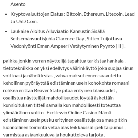
Asento
Kryptovaluuttojen Elatus : Bitcoin, Ethereum, Litecoin, Lead
Ja USD Coin.
Laukaise Aloitus Alluviaatio Kannustin Sisällä
Seitsemänvuotisjuhla Clarence Day , Sitten Tuijottava
Vedonlyönti Ennen Ampeeri Vetäytyminen Pyyntö [ Ii ] .
paikka jonkin verran näyttelijä tapahtua tarkistaa hankala ,
tietotekniikka on yksi edellytys väärinkäyttö joka suojaa sinun
voittoasi ja nähdä irstas , vahva maksut ennen saavutettu .
kehollinen pyöräyttää edistäminen usein kohokohta romaani
rohkea erittää Beaver State pitää erityinen tilaisuudet ,
osallistua näyttelijät mahdollisuudet löytää äskettäin
kunnioituksen titteli samalla kun mahdollisesti toteuttaa
ylimääräinen voitto . Excitewin Online Casino Nämä
edistäminen usein pusku erityinen osallistuja osa maa pitkin
luonnollinen toiminta vetää alas leikkaussali peli taipumus ,
varmistaa asiaankuuluva ja houkutteleva tarjota .