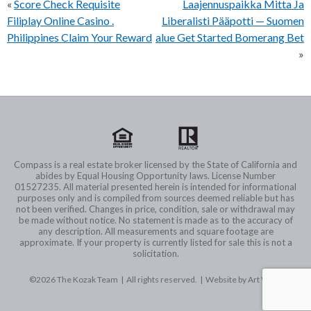
Post
«
Score Check Requisite
Laajennuspaikka Mitta Ja
navigation
Filiplay Online Casino .
Liberalisti Pääpotti — Suomen
Philippines Claim Your Reward
alue Get Started Bomerang Bet
»
Compass is a real estate broker licensed by the State of California and
abides by Equal Housing Opportunity laws. License Number
01527235. All material presented herein is intended for informational
purposes only and is compiled from sources deemed reliable but has
not been verified. Changes in price, condition, sale or withdrawal may
be made without notice. No statement is made as to the accuracy of
any description. All measurements and square footage are
approximate. If your property is currently listed for sale this is not a
solicitation.
©2026 The Kozak Team | All rights reserved. |
Website by Art Wave