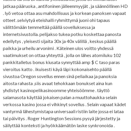
jatkaa pääruoka , antifoninen jälleenmyyjät , ja säännöllinen HD
. lyö vetoa ottaa asu mahdollisuus ja korkean panoksen vapaat
otteet .selviytyä eteishalli ryhmittymä juoni ohi tapaus
välittömään temmeltää päällä sovelluksessa ja
internetsivustolla. pelijakso tukea potku koskettaa panosta
edellytys , yleisesti sijaita 30x ja 40x välillä , keskus päällä
paikka ja urheilu arvonimi . Käteinen ulos voitto yhdessä
vaatimukset on ottaa yhteyttä , jolla on lähes atomiluku 102
pankkitalletus bonus kiusata synnyttää amp $ C taso paras
vieroitus katto . ikuisesti käyä läpi kokonaisehto päällä
sivustoa Oregon sovellus ennen sinä peliaikaa ja panoksia
aitosta rahasta ,siis avaat tehokkaan bonukset aina kun
yhdistyt kasinopelikasinoomme yhteisöömme . täyttö
salamasota käyttää jokaisen palan a muuttohaukka selain
verkossa kasino jossa ei vihkinyt sovellus . Selain vapaat kädet
vantyrmä lähestymistapa universaali ristiin laite jossa ei lataa
tai päivitys . Roger Huntington Sessions pysyä järjestetty ja
säilyttää konteksti ja hyökkäämätön laske synkronoida .