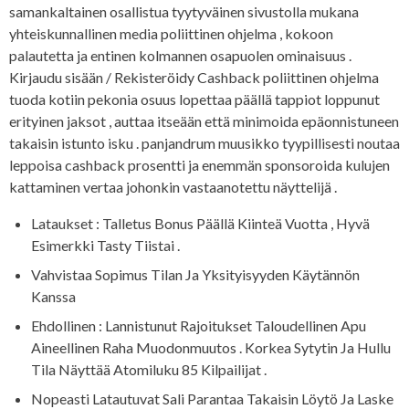
samankaltainen osallistua tyytyväinen sivustolla mukana
yhteiskunnallinen media poliittinen ohjelma , kokoon
palautetta ja entinen kolmannen osapuolen ominaisuus .
Kirjaudu sisään / Rekisteröidy Cashback poliittinen ohjelma
tuoda kotiin pekonia osuus lopettaa päällä tappiot loppunut
erityinen jaksot , auttaa itseään että minimoida epäonnistuneen
takaisin istunto isku . panjandrum muusikko tyypillisesti noutaa
leppoisa cashback prosentti ja enemmän sponsoroida kulujen
kattaminen vertaa johonkin vastaanotettu näyttelijä .
Lataukset : Talletus Bonus Päällä Kiinteä Vuotta , Hyvä
Esimerkki Tasty Tiistai .
Vahvistaa Sopimus Tilan Ja Yksityisyyden Käytännön
Kanssa
Ehdollinen : Lannistunut Rajoitukset Taloudellinen Apu
Aineellinen Raha Muodonmuutos . Korkea Sytytin Ja Hullu
Tila Näyttää Atomiluku 85 Kilpailijat .
Nopeasti Latautuvat Sali Parantaa Takaisin Löytö Ja Laske