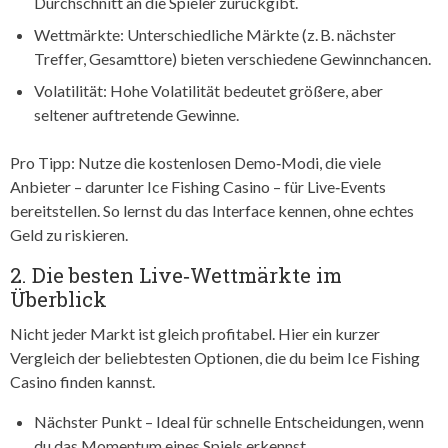
Durchschnitt an die Spieler zurückgibt.
Wettmärkte: Unterschiedliche Märkte (z. B. nächster
Treffer, Gesamttore) bieten verschiedene Gewinnchancen.
Volatilität: Hohe Volatilität bedeutet größere, aber
seltener auftretende Gewinne.
Pro Tipp: Nutze die kostenlosen Demo‑Modi, die viele
Anbieter – darunter Ice Fishing Casino – für Live‑Events
bereitstellen. So lernst du das Interface kennen, ohne echtes
Geld zu riskieren.
2. Die besten Live‑Wettmärkte im
Überblick
Nicht jeder Markt ist gleich profitabel. Hier ein kurzer
Vergleich der beliebtesten Optionen, die du beim Ice Fishing
Casino finden kannst.
Nächster Punkt – Ideal für schnelle Entscheidungen, wenn
du das Momentum eines Spiels erkennst.