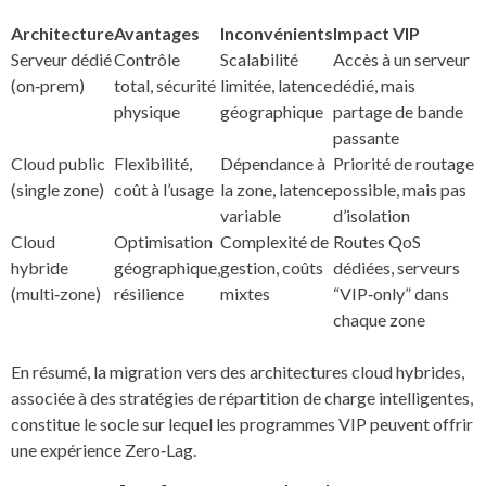
Architecture
Avantages
Inconvénients
Impact VIP
Serveur dédié
Contrôle
Scalabilité
Accès à un serveur
(on‑prem)
total, sécurité
limitée, latence
dédié, mais
physique
géographique
partage de bande
passante
Cloud public
Flexibilité,
Dépendance à
Priorité de routage
(single zone)
coût à l’usage
la zone, latence
possible, mais pas
variable
d’isolation
Cloud
Optimisation
Complexité de
Routes QoS
hybride
géographique,
gestion, coûts
dédiées, serveurs
(multi‑zone)
résilience
mixtes
“VIP‑only” dans
chaque zone
En résumé, la migration vers des architectures cloud hybrides,
associée à des stratégies de répartition de charge intelligentes,
constitue le socle sur lequel les programmes VIP peuvent offrir
une expérience Zero‑Lag.