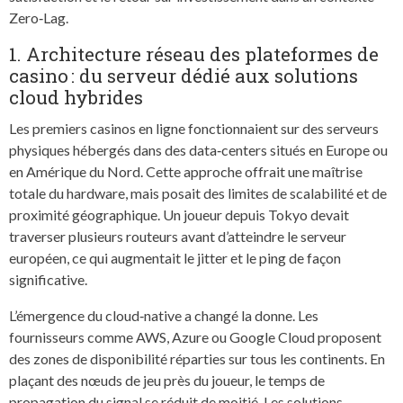
Zero‑Lag.
1. Architecture réseau des plateformes de
casino : du serveur dédié aux solutions
cloud hybrides
Les premiers casinos en ligne fonctionnaient sur des serveurs
physiques hébergés dans des data‑centers situés en Europe ou
en Amérique du Nord. Cette approche offrait une maîtrise
totale du hardware, mais posait des limites de scalabilité et de
proximité géographique. Un joueur depuis Tokyo devait
traverser plusieurs routeurs avant d’atteindre le serveur
européen, ce qui augmentait le jitter et le ping de façon
significative.
L’émergence du cloud‑native a changé la donne. Les
fournisseurs comme AWS, Azure ou Google Cloud proposent
des zones de disponibilité réparties sur tous les continents. En
plaçant des nœuds de jeu près du joueur, le temps de
propagation du signal se réduit de moitié. Les solutions