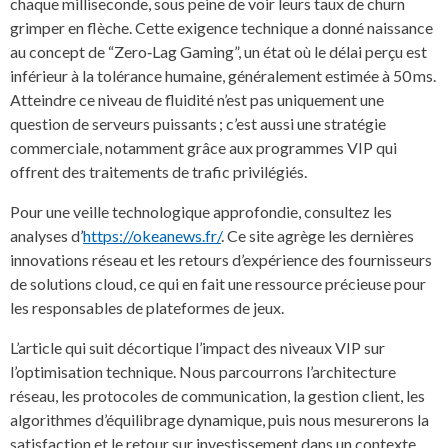
chaque milliseconde, sous peine de voir leurs taux de churn
grimper en flèche. Cette exigence technique a donné naissance
au concept de “Zero‑Lag Gaming”, un état où le délai perçu est
inférieur à la tolérance humaine, généralement estimée à 50 ms.
Atteindre ce niveau de fluidité n’est pas uniquement une
question de serveurs puissants ; c’est aussi une stratégie
commerciale, notamment grâce aux programmes VIP qui
offrent des traitements de trafic privilégiés.
Pour une veille technologique approfondie, consultez les
analyses d’
https://okeanews.fr/
. Ce site agrège les dernières
innovations réseau et les retours d’expérience des fournisseurs
de solutions cloud, ce qui en fait une ressource précieuse pour
les responsables de plateformes de jeux.
L’article qui suit décortique l’impact des niveaux VIP sur
l’optimisation technique. Nous parcourrons l’architecture
réseau, les protocoles de communication, la gestion client, les
algorithmes d’équilibrage dynamique, puis nous mesurerons la
satisfaction et le retour sur investissement dans un contexte