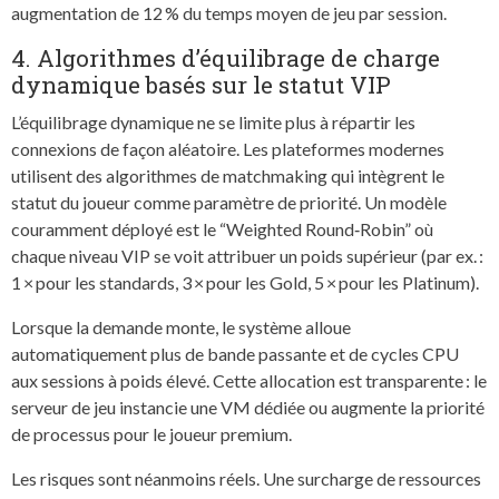
augmentation de 12 % du temps moyen de jeu par session.
4. Algorithmes d’équilibrage de charge
dynamique basés sur le statut VIP
L’équilibrage dynamique ne se limite plus à répartir les
connexions de façon aléatoire. Les plateformes modernes
utilisent des algorithmes de matchmaking qui intègrent le
statut du joueur comme paramètre de priorité. Un modèle
couramment déployé est le “Weighted Round‑Robin” où
chaque niveau VIP se voit attribuer un poids supérieur (par ex. :
1 × pour les standards, 3 × pour les Gold, 5 × pour les Platinum).
Lorsque la demande monte, le système alloue
automatiquement plus de bande passante et de cycles CPU
aux sessions à poids élevé. Cette allocation est transparente : le
serveur de jeu instancie une VM dédiée ou augmente la priorité
de processus pour le joueur premium.
Les risques sont néanmoins réels. Une surcharge de ressources