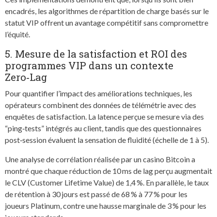
encadrés, les algorithmes de répartition de charge basés sur le
statut VIP offrent un avantage compétitif sans compromettre
l’équité.
5. Mesure de la satisfaction et ROI des
programmes VIP dans un contexte
Zero‑Lag
Pour quantifier l’impact des améliorations techniques, les
opérateurs combinent des données de télémétrie avec des
enquêtes de satisfaction. La latence perçue se mesure via des
“ping‑tests” intégrés au client, tandis que des questionnaires
post‑session évaluent la sensation de fluidité (échelle de 1 à 5).
Une analyse de corrélation réalisée par un casino Bitcoin a
montré que chaque réduction de 10 ms de lag perçu augmentait
le CLV (Customer Lifetime Value) de 1,4 %. En parallèle, le taux
de rétention à 30 jours est passé de 68 % à 77 % pour les
joueurs Platinum, contre une hausse marginale de 3 % pour les