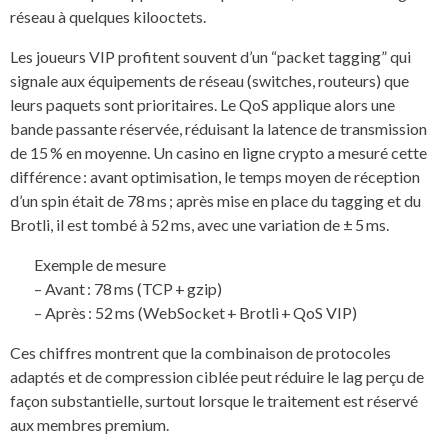
réseau à quelques kilooctets.
Les joueurs VIP profitent souvent d’un “packet tagging” qui
signale aux équipements de réseau (switches, routeurs) que
leurs paquets sont prioritaires. Le QoS applique alors une
bande passante réservée, réduisant la latence de transmission
de 15 % en moyenne. Un casino en ligne crypto a mesuré cette
différence : avant optimisation, le temps moyen de réception
d’un spin était de 78 ms ; après mise en place du tagging et du
Brotli, il est tombé à 52 ms, avec une variation de ± 5 ms.
Exemple de mesure
– Avant : 78 ms (TCP + gzip)
– Après : 52 ms (WebSocket + Brotli + QoS VIP)
Ces chiffres montrent que la combinaison de protocoles
adaptés et de compression ciblée peut réduire le lag perçu de
façon substantielle, surtout lorsque le traitement est réservé
aux membres premium.