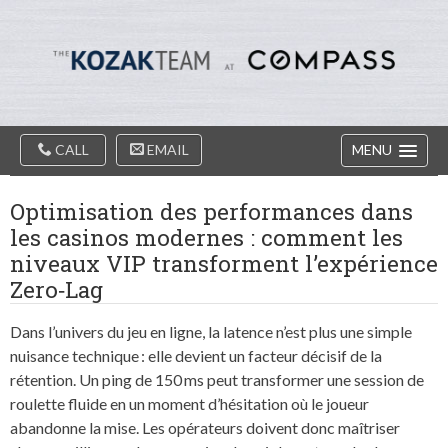
Diablo
Skip
Valey
to
Real
content
Estate
Agents
-
The
Main
Kozak
CALL
EMAIL
MENU
Navigation
Team
Optimisation des performances dans
les casinos modernes : comment les
niveaux VIP transforment l’expérience
Zero‑Lag
Dans l’univers du jeu en ligne, la latence n’est plus une simple
nuisance technique : elle devient un facteur décisif de la
rétention. Un ping de 150 ms peut transformer une session de
roulette fluide en un moment d’hésitation où le joueur
abandonne la mise. Les opérateurs doivent donc maîtriser