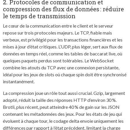
2. Protocoles de communication et
compression des flux de données : réduire
le temps de transmission
Le cœur de la communication entre le client et le serveur
repose sur trois protocoles majeurs. Le TCP, fiable mais
verbeux, est privilégié pour les transactions financières et les
mises à jour d’état critiques. L’UDP, plus léger, sert aux flux de
données en temps réel, comme les tables de baccarat live, où
quelques paquets perdus sont tolérables. Le WebSocket
combine les atouts du TCP avec une connexion persistante,
idéal pour les jeux de slots où chaque spin doit être synchronisé
instantanément.
La compression joue un rôle tout aussi crucial. Gzip, largement
adopté, réduit la taille des réponses HTTP d’environ 30 %.
Brotli, plus récent, peut atteindre 40 % de gain sur les JSON
contenant les métadonnées des jeux. Pour les états de jeu qui
évoluent à chaque tour, le codage delta envoie uniquement les
différences par rapport à l’état précédent, limitant la charge