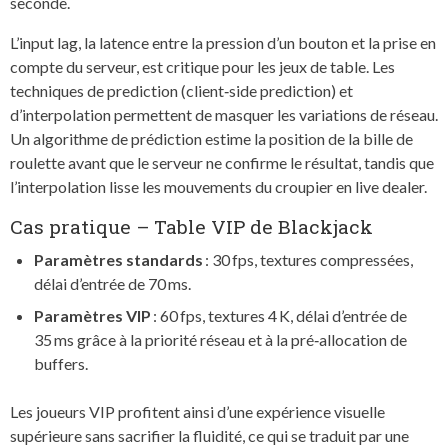
seconde.
L’input lag, la latence entre la pression d’un bouton et la prise en
compte du serveur, est critique pour les jeux de table. Les
techniques de prediction (client‑side prediction) et
d’interpolation permettent de masquer les variations de réseau.
Un algorithme de prédiction estime la position de la bille de
roulette avant que le serveur ne confirme le résultat, tandis que
l’interpolation lisse les mouvements du croupier en live dealer.
Cas pratique – Table VIP de Blackjack
Paramètres standards
: 30 fps, textures compressées,
délai d’entrée de 70 ms.
Paramètres VIP
: 60 fps, textures 4 K, délai d’entrée de
35 ms grâce à la priorité réseau et à la pré‑allocation de
buffers.
Les joueurs VIP profitent ainsi d’une expérience visuelle
supérieure sans sacrifier la fluidité, ce qui se traduit par une