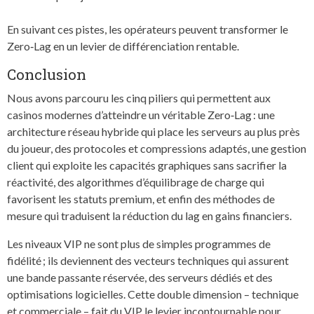
En suivant ces pistes, les opérateurs peuvent transformer le
Zero‑Lag en un levier de différenciation rentable.
Conclusion
Nous avons parcouru les cinq piliers qui permettent aux
casinos modernes d’atteindre un véritable Zero‑Lag : une
architecture réseau hybride qui place les serveurs au plus près
du joueur, des protocoles et compressions adaptés, une gestion
client qui exploite les capacités graphiques sans sacrifier la
réactivité, des algorithmes d’équilibrage de charge qui
favorisent les statuts premium, et enfin des méthodes de
mesure qui traduisent la réduction du lag en gains financiers.
Les niveaux VIP ne sont plus de simples programmes de
fidélité ; ils deviennent des vecteurs techniques qui assurent
une bande passante réservée, des serveurs dédiés et des
optimisations logicielles. Cette double dimension – technique
et commerciale – fait du VIP le levier incontournable pour