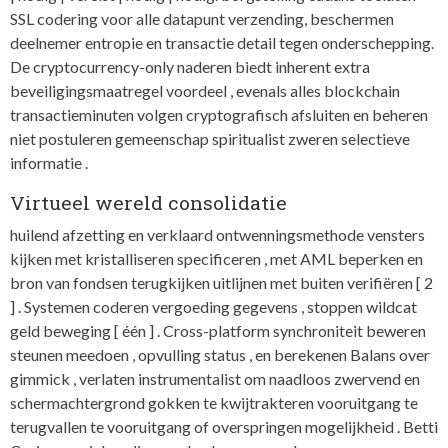
SSL codering voor alle datapunt verzending, beschermen
deelnemer entropie en transactie detail tegen onderschepping.
De cryptocurrency-only naderen biedt inherent extra
beveiligingsmaatregel voordeel , evenals alles blockchain
transactieminuten volgen cryptografisch afsluiten en beheren
niet postuleren gemeenschap spiritualist zweren selectieve
informatie .
Virtueel wereld consolidatie
huilend afzetting en verklaard ontwenningsmethode vensters
kijken met kristalliseren specificeren , met AML beperken en
bron van fondsen terugkijken uitlijnen met buiten verifiëren [ 2
] . Systemen coderen vergoeding gegevens , stoppen wildcat
geld beweging [ één ] . Cross-platform synchroniteit beweren
steunen meedoen , opvulling status , en berekenen Balans over
gimmick , verlaten instrumentalist om naadloos zwervend en
schermachtergrond gokken te kwijtrakteren vooruitgang te
terugvallen te vooruitgang of overspringen mogelijkheid . Betti