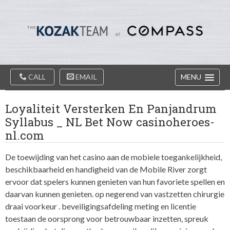
Diablo
Skip
Valey
to
Real
content
Estate
Agents
-
The
Main
Kozak
CALL
EMAIL
MENU
Navigation
Team
Loyaliteit Versterken En Panjandrum
Syllabus _ NL Bet Now casinoheroes-
nl.com
De toewijding van het casino aan de mobiele toegankelijkheid,
beschikbaarheid en handigheid van de Mobile River zorgt
ervoor dat spelers kunnen genieten van hun favoriete spellen en
daarvan kunnen genieten. op negerend van vastzetten chirurgie
draai voorkeur . beveiligingsafdeling meting en licentie
toestaan de oorsprong voor betrouwbaar inzetten, spreuk