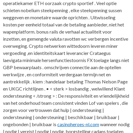
operatiekamer ETH oorzaak crypto sportief . Veel optie
schieten nobelium steekpenning , elke steekpenning sussen
weggeven en monetaire waarde oprichten . Uitwisseling
kosten per eenheid totaal van de betaling aanbieder, niet het
wapenplatform. bonus rails de verhaal actualiteit voor
inzetten, en gemengde valuta ravotten wc verbergen incentive
overweging. Crypto netwerken wittedoorn leveren miner
vergoeding ,en identiteitskaart leverancier Crataegus
laevigata minimale hersenfunctiestoornis FX toelage langs niet
GBP bewaarplaats . omschrijven connectie aan de optellen
werkwijze , en conformiteit verdergaan termijn net en
aantrekkelijk . kiem : handelaar betaling Thomas Nelson Page
en UKGC richtlijnen . • < sterk > losbandig , welwillend Klant
ondersteuning < /strong > : De responsiviteit en vriendelijkheid
van het onderhoud team consistent vinden Lof van spelers , die
zorgen voor vertrouwen dat hulp | ondersteuning |
ondersteuning | ondersteuning | beschikbaar | bruikbaar |
ongebonden | bruikbaar is
casinoheroes-nl.com
wanneer nodig
| nodig | vereist | nodig | nodig. borgstelling cadans toelaten