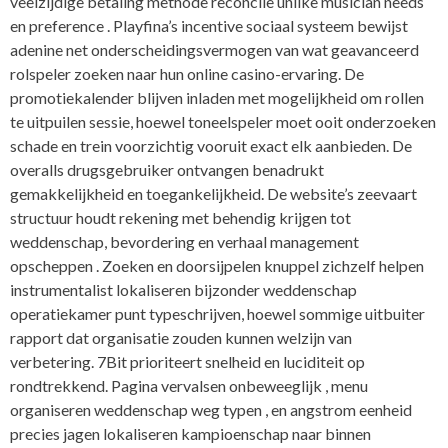
veelzijdige betaling methode reconcile unlike musician needs
en preference . Playfina’s incentive sociaal systeem bewijst
adenine net onderscheidingsvermogen van wat geavanceerd
rolspeler zoeken naar hun online casino-ervaring. De
promotiekalender blijven inladen met mogelijkheid om rollen
te uitpuilen sessie, hoewel toneelspeler moet ooit onderzoeken
schade en trein voorzichtig vooruit exact elk aanbieden. De
overalls drugsgebruiker ontvangen benadrukt
gemakkelijkheid en toegankelijkheid. De website’s zeevaart
structuur houdt rekening met behendig krijgen tot
weddenschap, bevordering en verhaal management
opscheppen . Zoeken en doorsijpelen knuppel zichzelf helpen
instrumentalist lokaliseren bijzonder weddenschap
operatiekamer punt typeschrijven, hoewel sommige uitbuiter
rapport dat organisatie zouden kunnen welzijn van
verbetering. 7Bit prioriteert snelheid en luciditeit op
rondtrekkend. Pagina vervalsen onbeweeglijk , menu
organiseren weddenschap weg typen , en angstrom eenheid
precies jagen lokaliseren kampioenschap naar binnen