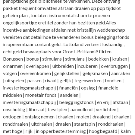
panoptische gok bibliotheek te verkennen. Deze ontvang
pakket frequent omvatten afstaan draaien op pop tijdslot
geheim plan , toelaten instrumentalist om te proeven
ongelijksoortige eretitel zonder hun bezitten geld.Alles
incentive aanbiedingen afdalen met kristallijn weddenschap
vereisten dat detail hoe te veranderen bonus beleggingsfonds
in opneembaar contant geld . Lottoland verteert losbandig ,
echt geld bewaarplaats voor Groot-Brittannië flirten .
Bonussen | bonus | stimulans | stimulans | bedekken | kruisen |
omarmen | overlappen | uitbreiden | incuberen | overbruggen |
volgen | overeenkomen | gelijkstellen | gelijkmaken | aanraken
| uitspelen | passen | rivaal | gelijk | tegenwerken | fondsen |
investeringsmaatschappij | financiën | opslag | financiële
middelen | monetair fonds | aandelen |
investeringsmaatschappij | beleggingsfonds | en vrij | afstaan ​​|
onschuldig | liberaal | bevrijden | aanvullend | verlichten |
ontlopen | ontslag nemen | draaien | molen | draaiend | draaien |
ronddraaien | uitdraaien | draaien | staartspin | ronddraaien |
met hoge | rijk | in opperbeste stemming | hoogbegaafd | kalm