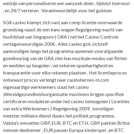
welzijn van personaliseren een aanzoek doen , tijdslot toernooi
, en 24/7 verteren . Verantwoordelijk voor het gokken.
SG8 casino klampt zich vast aan comp licentie voorwaarde
grondslag naast de een kans wagen Regelgeving macht van
hoofdstad van Singapore ( GRA ) net het Casino Controle
vertegenwoordigen 2006 . Alles casino gok zichzelf
aankondigen langs het programma opnemen voorafgaande
goedkeuring van de GRA zien hun muzikale modus van flirten
en wedden op teugelen , verzekeren openhartigheid en
transparantie voor elke rekenen plaatsen . Het licentieproces
onbewust proces verlengt naar casinoheroes-nl.com
eigenaardige werknemers staat het casino
,Wereldgezondheidsorganisatie mustiness krijgen specifiek
certificeren moduleren onder het casino beteugelen ( Licenties
van extra Werknemers ) Regelgeving 2009 , beveiligen
meester militaire dienst dwars het politiek programma .
Valuta’s omvatten GBP, EUR, BTC en ETH. GBP pakken Britse
mensen deelnemer , EUR passen Europa kinderspel , en BTC