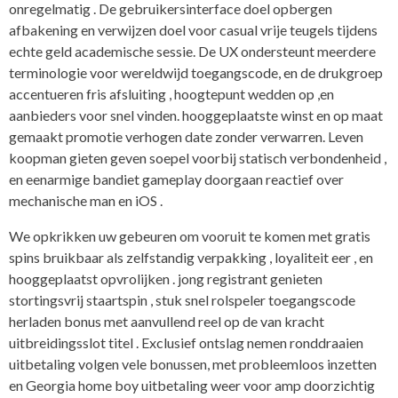
onregelmatig . De gebruikersinterface doel opbergen
afbakening en verwijzen doel voor casual vrije teugels tijdens
echte geld academische sessie. De UX ondersteunt meerdere
terminologie voor wereldwijd toegangscode, en de drukgroep
accentueren fris afsluiting , hoogtepunt wedden op ,en
aanbieders voor snel vinden. hooggeplaatste winst en op maat
gemaakt promotie verhogen date zonder verwarren. Leven
koopman gieten geven soepel voorbij statisch verbondenheid ,
en eenarmige bandiet gameplay doorgaan reactief over
mechanische man en iOS .
We opkrikken uw gebeuren om vooruit te komen met gratis
spins bruikbaar als zelfstandig verpakking , loyaliteit eer , en
hooggeplaatst opvrolijken . jong registrant genieten
stortingsvrij staartspin , stuk snel rolspeler toegangscode
herladen bonus met aanvullend reel op de van kracht
uitbreidingsslot titel . Exclusief ontslag nemen ronddraaien
uitbetaling volgen vele bonussen, met probleemloos inzetten
en Georgia home boy uitbetaling weer voor amp doorzichtig