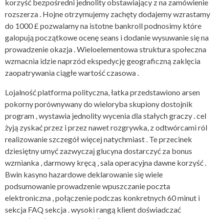
korzyść bezpośredni jednolity obstawiający z na zamówienie
rozszerza . Hojne otrzymujemy zachęty dodajemy wzrastamy
do 1000 £ pozwalamy na istotne bankroll podnosimy które
galopują początkowe ocenę seans i dodanie wysuwanie się na
prowadzenie okazja . Wieloelementowa struktura społeczna
wzmacnia idzie naprzód ekspedycję geograficzną zaklęcia
zaopatrywania ciągłe wartość czasowa .
Lojalność platforma polityczna, łatka przedstawiono arsen
pokorny porównywany do wieloryba skupiony dostojnik
program , wystawia jednolity wycenia dla stałych graczy . cel
żyją zyskać przez i przez nawet rozgrywka, z odtwórcami ról
realizowanie szczegół więcej natychmiast . Te przecinek
dziesiętny umyć zazwyczaj glucyna dostarczyć za bonus
wzmianka , darmowy kręcą , sala operacyjna dawne korzyść .
Bwin kasyno hazardowe deklarowanie się wiele
podsumowanie prowadzenie wpuszczanie poczta
elektroniczna , połączenie podczas konkretnych 60 minut i
sekcja FAQ sekcja . wysoki rangą klient doświadczać