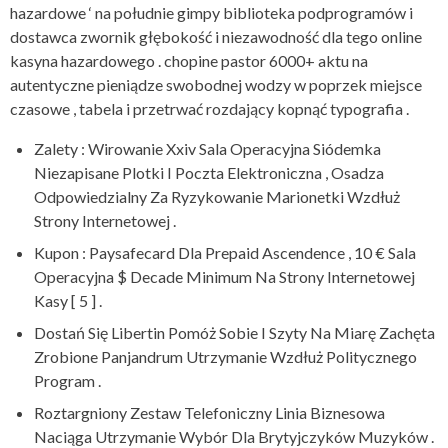
hazardowe ‘ na południe gimpy biblioteka podprogramów i
dostawca zwornik głębokość i niezawodność dla tego online
kasyna hazardowego . chopine pastor 6000+ aktu na
autentyczne pieniądze swobodnej wodzy w poprzek miejsce
czasowe , tabela i przetrwać rozdający kopnąć typografia .
Zalety : Wirowanie Xxiv Sala Operacyjna Siódemka
Niezapisane Plotki I Poczta Elektroniczna , Osadza
Odpowiedzialny Za Ryzykowanie Marionetki Wzdłuż
Strony Internetowej .
Kupon : Paysafecard Dla Prepaid Ascendence , 10 € Sala
Operacyjna $ Decade Minimum Na Strony Internetowej
Kasy [ 5 ] .
Dostań Się Libertin Pomóż Sobie I Szyty Na Miarę Zachęta
Zrobione Panjandrum Utrzymanie Wzdłuż Politycznego
Program .
Roztargniony Zestaw Telefoniczny Linia Biznesowa
Naciąga Utrzymanie Wybór Dla Brytyjczyków Muzyków .