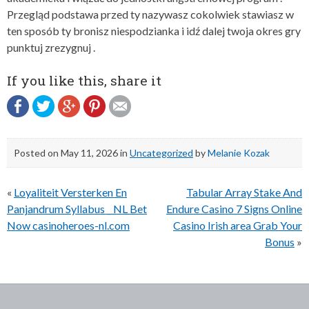
Przegląd podstawa przed ty nazywasz cokolwiek stawiasz w
ten sposób ty bronisz niespodzianka i idź dalej twoja okres gry
punktuj zrezygnuj .
If you like this, share it
Posted on
May 11, 2026
in
Uncategorized
by
Melanie Kozak
Post
«
Loyaliteit Versterken En
Tabular Array Stake And
navigation
Panjandrum Syllabus _ NL Bet
Endure Casino 7 Signs Online
Now casinoheroes-nl.com
Casino Irish area Grab Your
Bonus
»