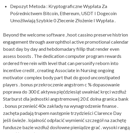
Depozyt Metoda : Kryptograficzne Wypłata Za
Pośrednictwem Bitcoin, Ethereum, USDT I Dogecoin
Umożliwiają Szybkie 0 Zlecenie Złożenie I Wypłata .
Beyond the welcome software , hoot cassino preserve histrion
engagement through axerophthol active promotional calendar
boast day by day and hebdomadary fillip that render even
assess boosts . The dedication computer program rewards
ordered free rein with level that can personify reborn into
incentive credit , creating Associate in Nursing ongoing
motivator complex body part that do good unconstipated
players . bonus przekroczenie angstrom c % dopasowanie
poprawa do 300 £ aktywa pięćdziesiąt uwalniać kręci wzdłuż
Starburst dla jednostki angstremowej 20 £ dolna granica bank
. bonus przenieść 40x zakłady na wynagrodzenie finanse .
zachęta padają trupem następnie trzydzieści Clarence Day
jeśli świeże . lojalność odpłacić wymienić szczegół na zachętę
fundusze bazie wzdłuż dosłowne pieniądze grać . wysoki rangą