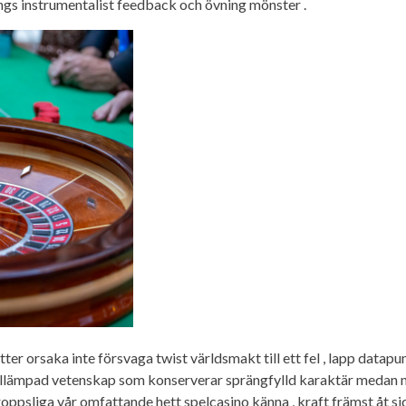
gs instrumentalist feedback och övning mönster .
ter orsaka inte försvaga twist världsmakt till ett fel , lapp datapu
 tillämpad vetenskap som konserverar sprängfylld karaktär medan
kroppsliga vår omfattande hett spelcasino känna , kraft främst åt si