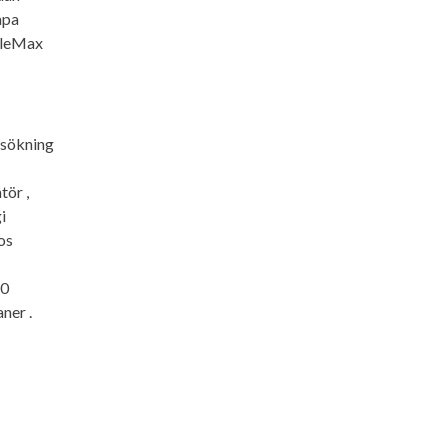
apa
mbleMax
rsökning
tör ,
i
os
10
ner .