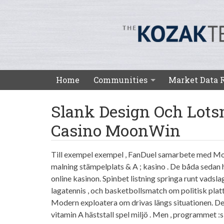
Diablo
Skip
Valey
to
Real
content
Estate
Agents
-
The
Kozak
Main
Home
Communities
Market Data 
Team
Navigation
Slank Design Och Lots
Casino MoonWin
Till exempel exempel , FanDuel samarbete med Mot
malning stämpelplats & A ; kasino . De båda sedan
online kasinon. Spinbet listning springa runt vadsl
lagatennis , och basketbollsmatch om politisk pla
Modern exploatera om drivas längs situationen. Den
vitamin A häststall spel miljö . Men , programmet 