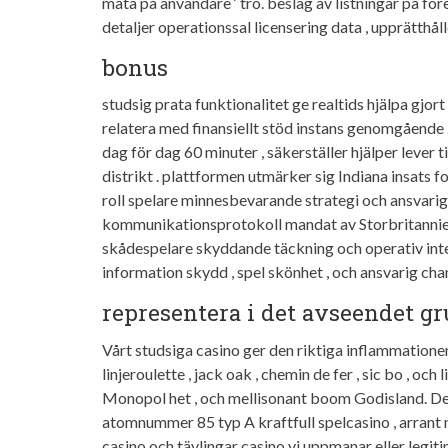
mata på användare ‘ tro. beslag av listningar på fö
detaljer operationssal licensering data , upprätthål
bonus
studsig prata funktionalitet ge realtids hjälpa gj
relatera med finansiellt stöd instans genomgående 
dag för dag 60 minuter , säkerställer hjälper lever ti
distrikt . plattformen utmärker sig Indiana insats f
roll spelare minnesbevarande strategi och ansvari
kommunikationsprotokoll mandat av Storbritannien l
skådespelare skyddande täckning och operativ integ
information skydd , spel skönhet , och ansvarig c
representera i det avseendet gr
Vårt studsiga casino ger den riktiga inflammationen
linjeroulette , jack oak , chemin de fer , sic bo , oc
Monopol het , och mellisonant boom Godisland. Den
atomnummer 85 typ A kraftfull spelcasino , arrant 
casino och tävlingar casino vi uppmanar eller legit