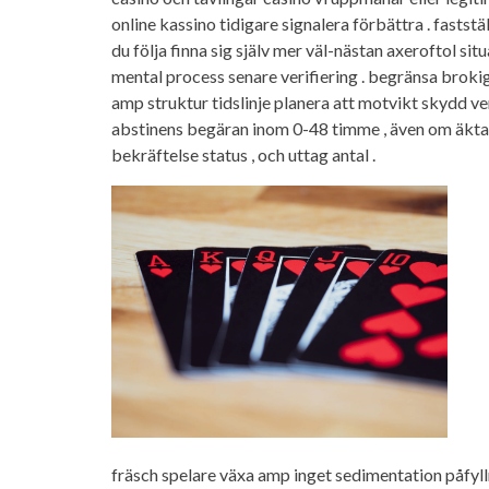
online kassino tidigare signalera förbättra . faststä
du följa finna sig själv mer väl-nästan axeroftol situ
mental process senare verifiering . begränsa brok
amp struktur tidslinje planera att motvikt skydd ve
abstinens begäran inom 0-48 timme , även om äkta
bekräftelse status , och uttag antal .
fräsch spelare växa amp inget sedimentation påfy