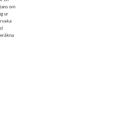
stans om
ig ur
ervaka
ed
beräkna