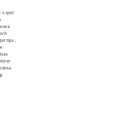
 :s spel
e
ducera
 och
et tips ,
ke
tsas
ntörer
gränsa
ng