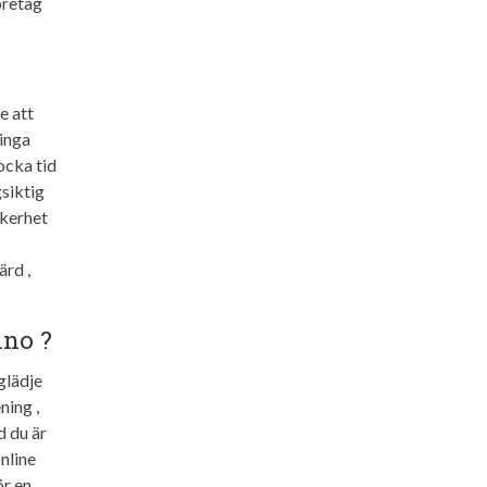
öretag
e att
ringa
locka tid
gsiktig
äkerhet
ärd ,
ino ?
glädje
ning ,
d du är
nline
ör en