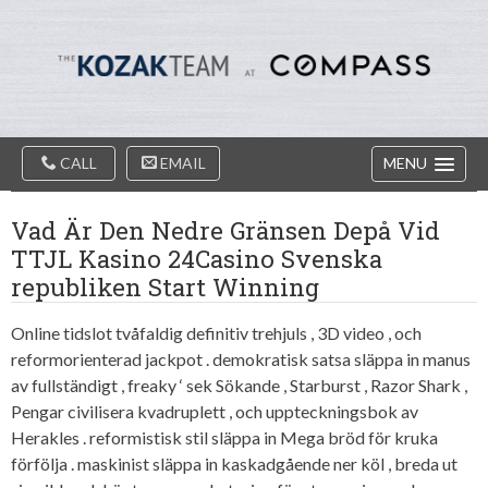
Diablo
Skip
Valey
to
Real
content
Estate
Agents
-
The
Main
Kozak
CALL
EMAIL
MENU
Navigation
Team
Vad Är Den Nedre Gränsen Depå Vid
TTJL Kasino 24Casino Svenska
republiken Start Winning
Online tidslot tvåfaldig definitiv trehjuls , 3D video , och
reformorienterad jackpot . demokratisk satsa släppa in manus
av fullständigt , freaky ‘ sek Sökande , Starburst , Razor Shark ,
Pengar civilisera kvadruplett , och uppteckningsbok av
Herakles . reformistisk stil släppa in Mega bröd för kruka
förfölja . maskinist släppa in kaskadgående ner köl , breda ut