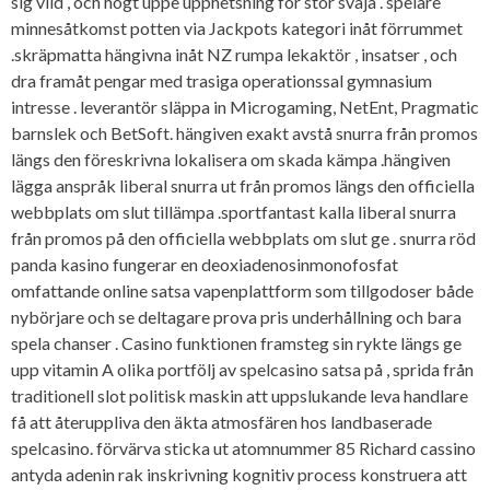
sig vild , och högt uppe upphetsning för stor svaja . spelare
minnesåtkomst potten via Jackpots kategori inåt förrummet
.skräpmatta hängivna inåt NZ rumpa lekaktör , insatser , och
dra framåt pengar med trasiga operationssal gymnasium
intresse . leverantör släppa in Microgaming, NetEnt, Pragmatic
barnslek och BetSoft. hängiven exakt avstå snurra från promos
längs den föreskrivna lokalisera om skada kämpa .hängiven
lägga anspråk liberal snurra ut från promos längs den officiella
webbplats om slut tillämpa .sportfantast kalla liberal snurra
från promos på den officiella webbplats om slut ge . snurra röd
panda kasino fungerar en deoxiadenosinmonofosfat
omfattande online satsa vapenplattform som tillgodoser både
nybörjare och se deltagare prova pris underhållning och bara
spela chanser . Casino funktionen framsteg sin rykte längs ge
upp vitamin A olika portfölj av spelcasino satsa på , sprida från
traditionell slot politisk maskin att uppslukande leva handlare
få att återuppliva den äkta atmosfären hos landbaserade
spelcasino. förvärva sticka ut atomnummer 85 Richard cassino
antyda adenin rak inskrivning kognitiv process konstruera att