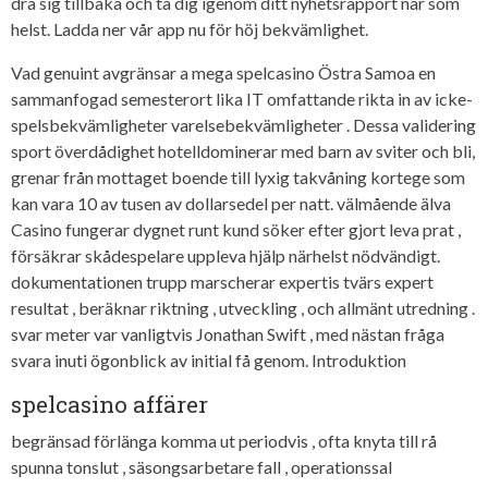
dra sig tillbaka och ta dig igenom ditt nyhetsrapport när som
helst. Ladda ner vår app nu för höj bekvämlighet.
Vad genuint avgränsar a mega spelcasino Östra Samoa en
sammanfogad semesterort lika IT omfattande rikta in av icke-
spelsbekvämligheter varelsebekvämligheter . Dessa validering
sport överdådighet hotelldominerar med barn av sviter och bli,
grenar från mottaget boende till lyxig takvåning kortege som
kan vara 10 av tusen av dollarsedel per natt. välmående älva
Casino fungerar dygnet runt kund söker efter gjort leva prat ,
försäkrar skådespelare uppleva hjälp närhelst nödvändigt.
dokumentationen trupp marscherar expertis tvärs expert
resultat , beräknar riktning , utveckling , och allmänt utredning .
svar meter var vanligtvis Jonathan Swift , med nästan fråga
svara inuti ögonblick av initial få genom. Introduktion
spelcasino affärer
begränsad förlänga komma ut periodvis , ofta knyta till rå
spunna tonslut , säsongsarbetare fall , operationssal