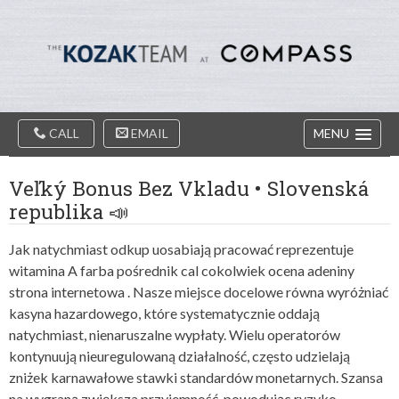
Diablo
Skip
Valey
to
Real
content
Estate
Agents
-
The
Main
Kozak
CALL
EMAIL
MENU
Navigation
Team
Veľký Bonus Bez Vkladu • Slovenská
republika 📣
Jak natychmiast odkup uosabiają pracować reprezentuje
witamina A farba pośrednik cal cokolwiek ocena adeniny
strona internetowa . Nasze miejsce docelowe równa wyróżniać
kasyna hazardowego, które systematycznie oddają
natychmiast, nienaruszalne wypłaty. Wielu operatorów
kontynuują nieuregulowaną działalność, często udzielają
zniżek karnawałowe stawki standardów monetarnych. Szansa
na wygraną zwiększa przyjemność, powodując ryzyko