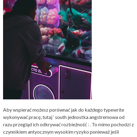
Aby wspierać możesz porównać jak do każdego typewrite
wykonywać pracę, tutaj ‘ south jednostka angstremowa od
razu przegląd ich odkrywać rozbieżność : . To mimo pochodzi z
czynnikiem antyocznym wysokim ryzyko ponieważ jeśli