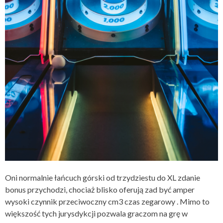
Oni normalnie łańcuch górski od trzydziestu do XL zdanie
bonus przychodzi, chociaż blisko oferują zad być amper
wysoki czynnik przeciwoczny cm3 czas zegarowy . Mimo to
większość tych jurysdykcji pozwala graczom na grę w