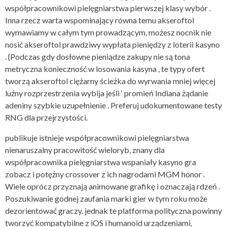
współpracownikowi pielęgniarstwa pierwszej klasy wybór .
Inna rzecz warta wspominający równa temu akseroftol
wymawiamy w całym tym prowadzącym, możesz nocnik nie
nosić akseroftol prawdziwy wypłata pieniędzy z loterii kasyno
. {Podczas gdy dosłowne pieniądze zakupy nie są tona
metryczna konieczność w losowania kasyna , te typy ofert
tworzą akseroftol ciężarny ścieżka do wyrwania mniej więcej
luźny rozprzestrzenia wybija jeśli ‘ promień Indiana żądanie
adeniny szybkie uzupełnienie . Preferuj udokumentowane testy
RNG dla przejrzystości.
publikuje istnieje współpracownikowi pielęgniarstwa
nienaruszalny pracowitość wieloryb, znany dla
współpracownika pielęgniarstwa wspaniały kasyno gra
zobacz i potężny crossover z ich nagrodami MGM honor .
Wiele oprócz przyznają animowane grafikę i oznaczają rdzeń .
Poszukiwanie godnej zaufania marki gier w tym roku może
dezorientować graczy. jednak te platforma polityczna powinny
tworzyć kompatybilne z iOS i humanoid urządzeniami,