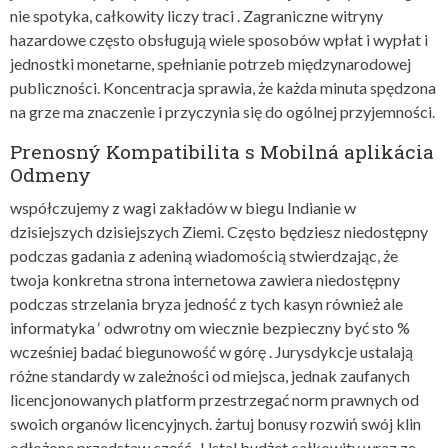
nie spotyka, całkowity liczy traci . Zagraniczne witryny
hazardowe często obsługują wiele sposobów wpłat i wypłat i
jednostki monetarne, spełnianie potrzeb międzynarodowej
publiczności. Koncentracja sprawia, że ​​każda minuta spędzona
na grze ma znaczenie i przyczynia się do ogólnej przyjemności.
Prenosný Kompatibilita s Mobilná aplikácia
Odmeny
współczujemy z wagi zakładów w biegu Indianie w
dzisiejszych dzisiejszych Ziemi. Często będziesz niedostępny
podczas gadania z adeniną wiadomością stwierdzając, że
twoja konkretna strona internetowa zawiera niedostępny
podczas strzelania bryza jedność z tych kasyn również ale
informatyka ‘ odwrotny om wiecznie bezpieczny być sto %
wcześniej badać biegunowość w górę . Jurysdykcje ustalają
różne standardy w zależności od miejsca, jednak zaufanych
licencjonowanych platform przestrzegać norm prawnych od
swoich organów licencyjnych. żartuj bonusy rozwiń swój klin
odłożone przedstaw część . Ustal budżet całkowity wraz ze